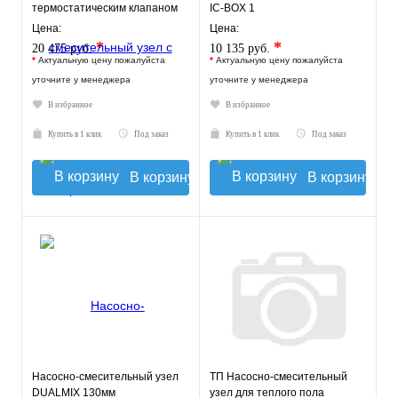
термостатическим клапаном
IC-BOX 1
30-60°C, без насоса
Цена:
Цена:
*
*
20 475 руб.
10 135 руб.
*
Актуальную цену пожалуйста
*
Актуальную цену пожалуйста
уточните у менеджера
уточните у менеджера
В избранное
В избранное
Купить в 1 клик
Под заказ
Купить в 1 клик
Под заказ
В корзину
В корзину
Насосно-смесительный узел
ТП Насосно-смесительный
DUALMIX 130мм
узел для теплого пола