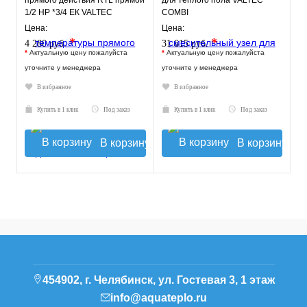
прямого действия RTL прямой
для теплого пола VALTEC
1/2 НР *3/4 ЕК VALTEC
COMBI
Цена:
Цена:
*
*
4 280 руб.
31 615 руб.
*
Актуальную цену пожалуйста
*
Актуальную цену пожалуйста
уточните у менеджера
уточните у менеджера
В избранное
В избранное
Купить в 1 клик
Под заказ
Купить в 1 клик
Под заказ
В корзину
В корзину
454902, г. Челябинск, ул. Гостевая 3, 1 этаж
info@aquateplo.ru