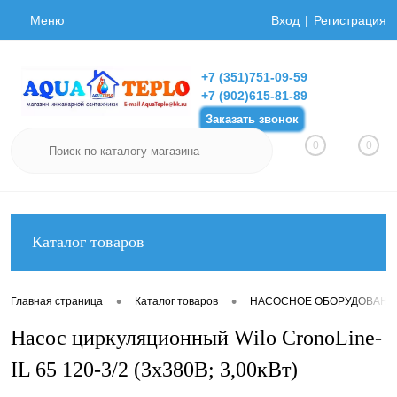
Меню
Вход
Регистрация
+7 (351)751-09-59
+7 (902)615-81-89
Заказать звонок
0
0
Каталог товаров
•
•
Главная страница
Каталог товаров
НАСОСНОЕ ОБОРУДОВАНИ
Насос циркуляционный Wilo CronoLine-
IL 65 120-3/2 (3х380В; 3,00кВт)