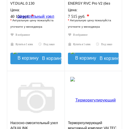
VT.DUAL.0.130
ENERGY RVC Pro V2 (без
насоса)
Цена:
Цена:
*
*
40 150 руб.
7 515 руб.
*
Актуальную цену пожалуйста
*
Актуальную цену пожалуйста
уточните у менеджера
уточните у менеджера
В избранное
В избранное
Купить в 1 клик
Под заказ
Купить в 1 клик
Под заказ
В корзину
В корзину
Насосно-смесительный узел
Терморегулирующий
AQUALINK
монтажный комплект VALTEC