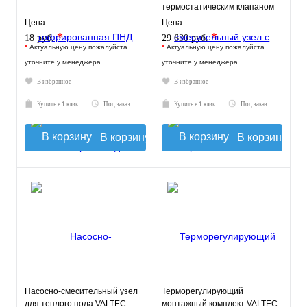
термостатическим клапаном
30-60°C, с насосом UPSO 25-
Цена:
Цена:
65, 130 mm
*
*
18 руб.
29 630 руб.
*
Актуальную цену пожалуйста
*
Актуальную цену пожалуйста
уточните у менеджера
уточните у менеджера
В избранное
В избранное
Купить в 1 клик
Под заказ
Купить в 1 клик
Под заказ
В корзину
В корзину
Насосно-смесительный узел
Терморегулирующий
для теплого пола VALTEC
монтажный комплект VALTEC