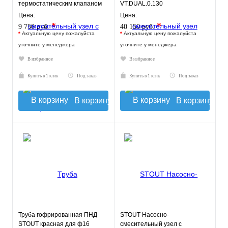
термостатическим клапаном
VT.DUAL.0.130
20-43°C и
Цена:
Цена:
жидкокристаллическим
*
*
9 750 руб.
40 150 руб.
термомет
*
Актуальную цену пожалуйста
*
Актуальную цену пожалуйста
уточните у менеджера
уточните у менеджера
В избранное
В избранное
Купить в 1 клик
Под заказ
Купить в 1 клик
Под заказ
В корзину
В корзину
Труба гофрированная ПНД
STOUT Насосно-
STOUT красная для ф16
смесительный узел с