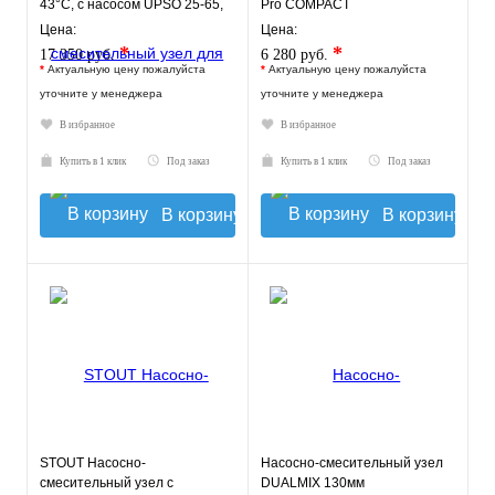
43°C, с насосом UPSO 25-65,
Pro COMPACT
130 mm
Цена:
Цена:
*
*
17 350 руб.
6 280 руб.
*
Актуальную цену пожалуйста
*
Актуальную цену пожалуйста
уточните у менеджера
уточните у менеджера
В избранное
В избранное
Купить в 1 клик
Под заказ
Купить в 1 клик
Под заказ
В корзину
В корзину
STOUT Насосно-
Насосно-смесительный узел
смесительный узел с
DUALMIX 130мм