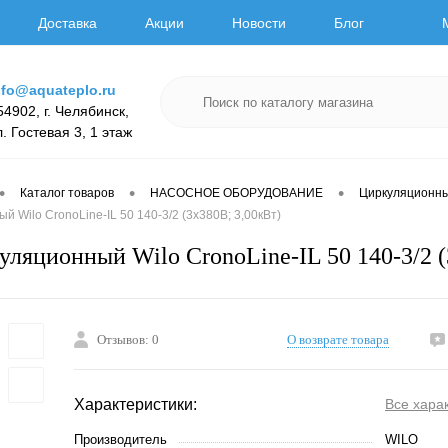
Доставка
Акции
Новости
Блог
nfo@aquateplo.ru
54902, г. Челябинск,
л. Гостевая 3, 1 этаж
•
•
•
Каталог товаров
НАСОСНОЕ ОБОРУДОВАНИЕ
Циркуляционн
 Wilo CronoLine-IL 50 140-3/2 (3х380В; 3,00кВт)
уляционный Wilo CronoLine-IL 50 140-3/2 (
Отзывов: 0
О возврате товара
Характеристики:
Все хара
Производитель
WILO