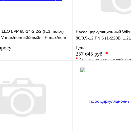
 LEO LPP 65-14-2.2/2 (IE3 motor)
Насос циркуляционный Wilo
т, V max/nom 50/35м3/ч, Н max/nom
80/0,5-12 PN 6 (1х220В; 1,21
просу
Цена:
257 645 руб.
*
*
Актуальную цену пожалуйста 
ену пожалуйста уточните у менеджера
В избранное
е
Сравнение
Купить в 1 клик
клик
Под заказ
Запросить цену