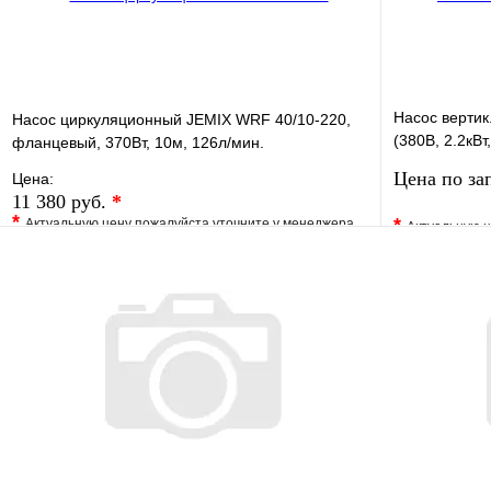
Насос вертик.
Насос циркуляционный JEMIX WRF 40/10-220,
(380В, 2.2кВ
фланцевый, 370Вт, 10м, 126л/мин.
17/14м)
Цена по за
Цена:
11 380 руб.
*
*
*
Актуальную цену пожалуйста уточните у менеджера
Актуальную ц
В избранное
Сравнение
В избранно
Купить в 1 клик
Под заказ
Купить в 1 
В корзину