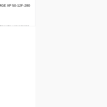
MGE XP 50-12F-280
уточните у менеджера
Сравнение
Под заказ
 цену