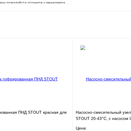
ену пожалуйста уточните у менеджера
е
Сравнение
клик
Под заказ
В корзину
рованная ПНД STOUT красная для
Насосно-смесительный узел
STOUT 20-43°C, с насосом 
Цена: