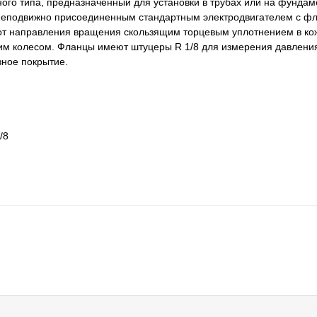
го типа, предназначенный для установки в трубах или на фундам
и неподвижно присоединенным стандартным электродвигателем с 
 от направления вращения скользящим торцевым уплотнением в ко
м колесом. Фланцы имеют штуцеры R 1/8 для измерения давлени
зное покрытие.
/8