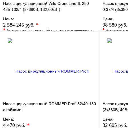
Насос циркуляционный Wilo CronoLine-IL 250
Насос циркул
435-132/4 (3х380В; 132,00кВт)
0,37/4 (3х380
Цена:
Цена:
2 584 245 руб.
*
98 580 руб
*
*
Актуальную цену пожалуйста уточните у менеджера
Актуальную ц
В избранное
Сравнение
В избранно
Купить в 1 клик
Под заказ
Купить в 1 
В корзину
Насос циркуляционный ROMMER Profi 32/40-180
Насос цирку
с гайками
(3х380В; 40В
Цена:
Цена:
4 470 руб.
*
32 605 руб