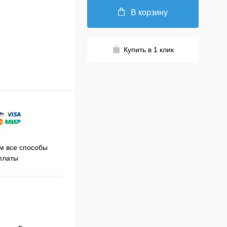
В корзину
Купить в 1 клик
Принимаем заказы на сайте
 все способы
Про
круглосуточно
платы