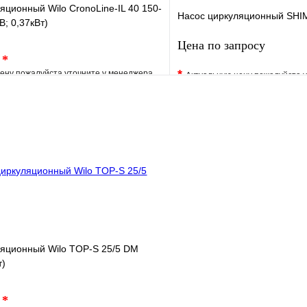
яционный Wilo CronoLine-IL 40 150-
Насос циркуляционный SHI
В; 0,37кВт)
Цена по запросу
.
*
*
ену пожалуйста уточните у менеджера
Актуальную цену пожалуйста 
е
Сравнение
В избранное
клик
Под заказ
Купить в 1 клик
В корзину
Запросить
ляционный Wilo TOP-S 25/5 DM
т)
.
*