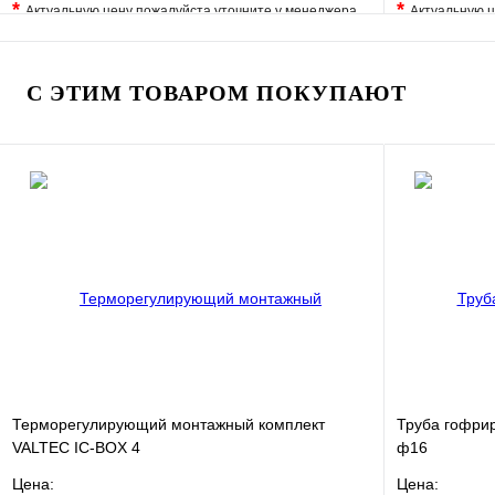
*
*
Актуальную цену пожалуйста уточните у менеджера
Актуальную ц
В избранное
Сравнение
В избранно
Купить в 1 клик
Под заказ
Купить в 1 
С ЭТИМ ТОВАРОМ ПОКУПАЮТ
В корзину
Терморегулирующий монтажный комплект
Труба гофри
VALTEC IC-BOX 4
ф16
Цена:
Цена: