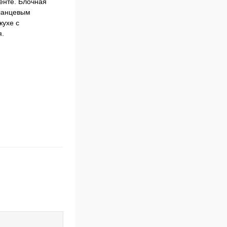
енте. Блочная
фланцевым
жухе с
я.