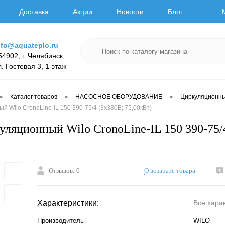
Доставка
Акции
Новости
Блог
nfo@aquateplo.ru
54902, г. Челябинск,
л. Гостевая 3, 1 этаж
•
•
•
Каталог товаров
НАСОСНОЕ ОБОРУДОВАНИЕ
Циркуляционн
й Wilo CronoLine-IL 150 390-75/4 (3х380В; 75,00кВт)
уляционный Wilo CronoLine-IL 150 390-75/4
Отзывов: 0
О возврате товара
Характеристики:
Все хара
Производитель
WILO