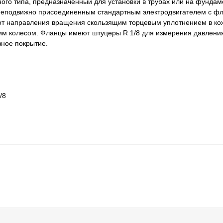
го типа, предназначенный для установки в трубах или на фундам
и неподвижно присоединенным стандартным электродвигателем с 
 от направления вращения скользящим торцевым уплотнением в ко
м колесом. Фланцы имеют штуцеры R 1/8 для измерения давлени
зное покрытие.
/8