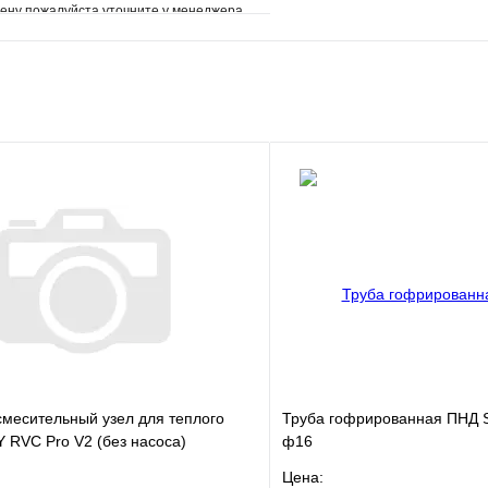
ену пожалуйста уточните у менеджера
е
Сравнение
клик
Под заказ
В корзину
месительный узел для теплого
Труба гофрированная ПНД 
 RVC Pro V2 (без насоса)
ф16
Цена: