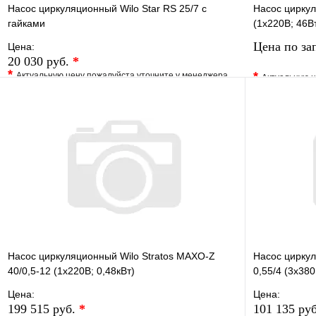
Насос циркуляционный Wilo Star RS 25/7 с
Насос циркул
гайками
(1х220В; 46В
Цена по за
Цена:
20 030 руб.
*
*
*
Актуальную цену пожалуйста уточните у менеджера
Актуальную ц
В избранное
Сравнение
В избранно
Купить в 1 клик
Под заказ
Купить в 1 
В корзину
Насос циркуляционный Wilo Stratos MAXO-Z
Насос циркул
40/0,5-12 (1х220В; 0,48кВт)
0,55/4 (3х380
Цена:
Цена:
199 515 руб.
*
101 135 ру