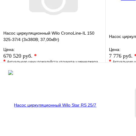
Насос циркуляционный Wilo CronoLine-IL 150
Насос циркул
325-37/4 (3х380В; 37,00кВт)
Цена:
Цена:
670 520 руб.
*
7 776 руб.
*
*
Актуальную цену пожалуйста уточните у менеджера
Актуальную ц
В избранное
Сравнение
В избранно
Купить в 1 клик
Под заказ
Купить в 1 
В корзину