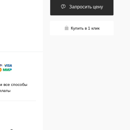
Запросить цену
Купить в 1 клик
Принимаем заказы на сайте
 все способы
Про
круглосуточно
платы