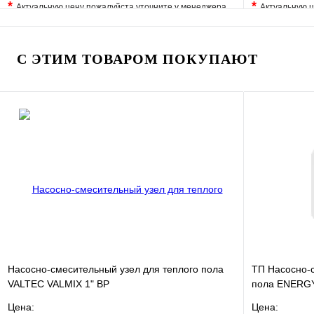
*
*
Актуальную цену пожалуйста уточните у менеджера
Актуальную ц
В избранное
Сравнение
В избранно
Купить в 1 клик
Под заказ
Купить в 1 
С ЭТИМ ТОВАРОМ ПОКУПАЮТ
В корзину
Насосно-смесительный узел для теплого пола
ТП Насосно-с
VALTEC VALMIX 1" ВР
пола ENERGY
Цена:
Цена: