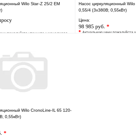
яционный Wilo Star-Z 25/2 EM
Насос циркуляционный Wilo 
т)
0,55/4 (3х380В; 0,55кВт)
просу
Цена:
98 985 руб.
*
*
Актуальную цену пожалуйста 
ену пожалуйста уточните у менеджера
В избранное
е
Сравнение
Купить в 1 клик
клик
Под заказ
Запросить цену
яционный Wilo CronoLine-IL 65 120-
В; 0,55кВт)
б.
*