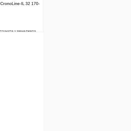
CronoLine-IL 32 170-
уточните у менеджера
Сравнение
Под заказ
В корзину