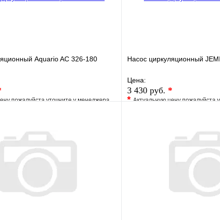
яционный Aquario AC 326-180
Насос циркуляционный JEM
Цена:
*
3 430 руб.
*
*
ену пожалуйста уточните у менеджера
Актуальную цену пожалуйста 
е
Сравнение
В избранное
клик
Под заказ
Купить в 1 клик
В корзину