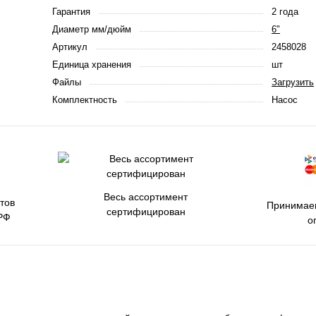
Гарантия
2 года
Диаметр мм/дюйм
6"
Артикул
2458028
Единица хранения
шт
Файлы
Загрузить
Комплектность
Насос
Весь ассортимент
тов
Принимаем
сертифицирован
РФ
о