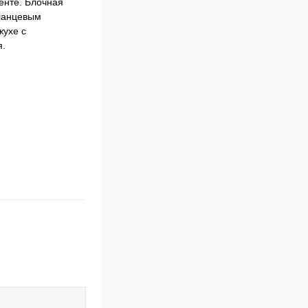
енте. Блочная
фланцевым
жухе с
я.