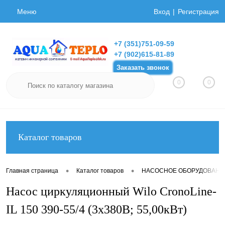
Меню
Вход
Регистрация
+7 (351)751-09-59
+7 (902)615-81-89
Заказать звонок
0
0
Каталог товаров
•
•
Главная страница
Каталог товаров
НАСОСНОЕ ОБОРУДОВАНИ
Насос циркуляционный Wilo CronoLine-
IL 150 390-55/4 (3х380В; 55,00кВт)