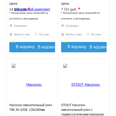
насоса)
Цена:
Цена:
*
*
14 250 руб.
7 515 руб.
*
Актуальную цену пожалуйста
*
Актуальную цену пожалуйста
уточните у менеджера
уточните у менеджера
В избранное
В избранное
Купить в 1 клик
Под заказ
Купить в 1 клик
Под заказ
В корзину
В корзину
Насосно-смесительный узел
STOUT Насосно-
TIM JH-1036, 130/180мм
смесительный узел с
термостатическим клапаном