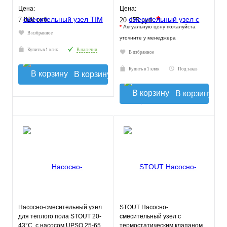
30-60°C, без насоса
Цена:
Цена:
*
7 820 руб.
20 475 руб.
*
Актуальную цену пожалуйста
В избранное
уточните у менеджера
Купить в 1 клик
В наличии
В избранное
Купить в 1 клик
Под заказ
В корзину
В корзину
Насосно-смесительный узел
STOUT Насосно-
для теплого пола STOUT 20-
смесительный узел с
43°C, с насосом UPSO 25-65,
термостатическим клапаном