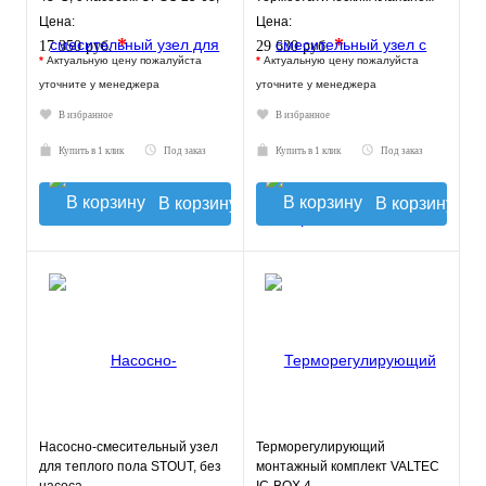
130 mm
30-60°C, с насосом UPSO 25-
Цена:
Цена:
65, 130 mm
*
*
17 350 руб.
29 630 руб.
*
Актуальную цену пожалуйста
*
Актуальную цену пожалуйста
уточните у менеджера
уточните у менеджера
В избранное
В избранное
Купить в 1 клик
Под заказ
Купить в 1 клик
Под заказ
В корзину
В корзину
Насосно-смесительный узел
Терморегулирующий
для теплого пола STOUT, без
монтажный комплект VALTEC