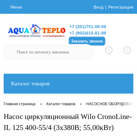
Меню
Вход
Регистрация
+7 (351)751-09-59
+7 (902)615-81-89
Заказать звонок
0
0
Каталог товаров
•
•
Главная страница
Каталог товаров
НАСОСНОЕ ОБОРУДОВАНИ
Насос циркуляционный Wilo CronoLine-
IL 125 400-55/4 (3х380В; 55,00кВт)