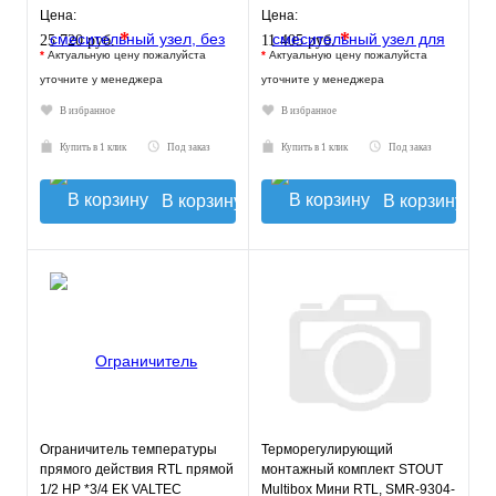
VT.TECHNOMIX.0.130
Цена:
Цена:
*
*
25 720 руб.
11 405 руб.
*
Актуальную цену пожалуйста
*
Актуальную цену пожалуйста
уточните у менеджера
уточните у менеджера
В избранное
В избранное
Купить в 1 клик
Под заказ
Купить в 1 клик
Под заказ
В корзину
В корзину
Ограничитель температуры
Терморегулирующий
прямого действия RTL прямой
монтажный комплект STOUT
1/2 НР *3/4 ЕК VALTEC
Multibox Мини RTL, SMR-9304-