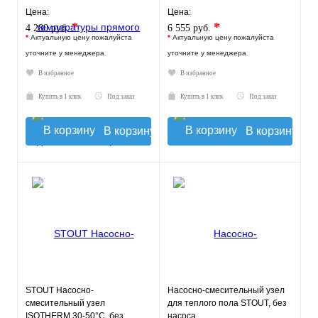
135140
Цена:
Цена:
*
*
4 280 руб.
6 555 руб.
*
Актуальную цену пожалуйста
*
Актуальную цену пожалуйста
уточните у менеджера
уточните у менеджера
В избранное
В избранное
Купить в 1 клик
Под заказ
Купить в 1 клик
Под заказ
В корзину
В корзину
STOUT Насосно-
Насосно-смесительный узел
смесительный узел
для теплого пола STOUT, без
ISOTHERM 30-50°C, без
насоса