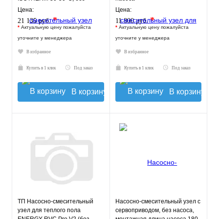
насоса.
Цена:
Цена:
*
*
21 135 руб.
11 800 руб.
*
Актуальную цену пожалуйста
*
Актуальную цену пожалуйста
уточните у менеджера
уточните у менеджера
В избранное
В избранное
Купить в 1 клик
Под заказ
Купить в 1 клик
Под заказ
В корзину
В корзину
ТП Насосно-смесительный
Насосно-смесительный узел с
узел для теплого пола
сервоприводом, без насоса,