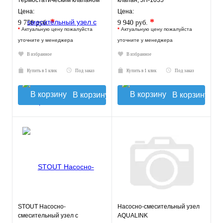
термостатическим клапаном
клапан, JH-1035
20-43°C и
Цена:
Цена:
жидкокристаллическим
*
*
9 750 руб.
9 940 руб.
термомет
*
Актуальную цену пожалуйста
*
Актуальную цену пожалуйста
уточните у менеджера
уточните у менеджера
В избранное
В избранное
Купить в 1 клик
Под заказ
Купить в 1 клик
Под заказ
В корзину
В корзину
STOUT Насосно-
Насосно-смесительный узел
смесительный узел с
AQUALINK