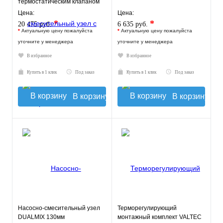
термостатическим клапаном
30-60°C, без насоса
Цена:
Цена:
*
*
20 475 руб.
6 635 руб.
*
Актуальную цену пожалуйста
*
Актуальную цену пожалуйста
уточните у менеджера
уточните у менеджера
В избранное
В избранное
Купить в 1 клик
Под заказ
Купить в 1 клик
Под заказ
В корзину
В корзину
Насосно-смесительный узел
Терморегулирующий
DUALMIX 130мм
монтажный комплект VALTEC