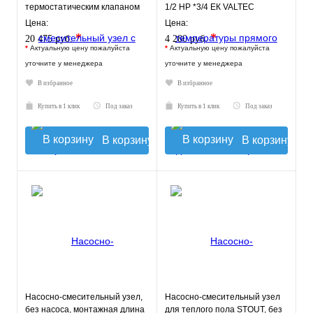
термостатическим клапаном
1/2 НР *3/4 ЕК VALTEC
30-60°C, без насоса
Цена:
Цена:
*
*
20 475 руб.
4 280 руб.
*
Актуальную цену пожалуйста
*
Актуальную цену пожалуйста
уточните у менеджера
уточните у менеджера
В избранное
В избранное
Купить в 1 клик
Под заказ
Купить в 1 клик
Под заказ
В корзину
В корзину
Насосно-смесительный узел,
Насосно-смесительный узел
без насоса, монтажная длина
для теплого пола STOUT, без