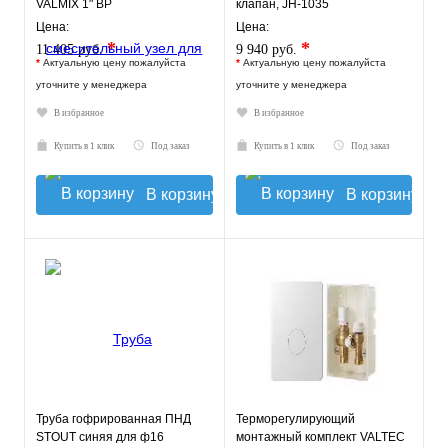
VALMIX 1" ВР
клапан, JH-1035
Цена:
Цена:
*
*
11 405 руб.
9 940 руб.
*
Актуальную цену пожалуйста
*
Актуальную цену пожалуйста
уточните у менеджера
уточните у менеджера
В избранное
В избранное
Купить в 1 клик
Под заказ
Купить в 1 клик
Под заказ
В корзину
В корзину
Труба гофрированная ПНД
Терморегулирующий
STOUT синяя для ф16
монтажный комплект VALTEC