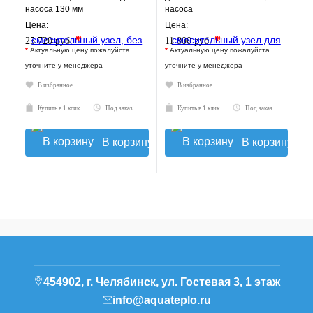
насоса 130 мм
насоса
VT.TECHNOMIX.0.130
Цена:
Цена:
*
*
25 720 руб.
11 800 руб.
*
Актуальную цену пожалуйста
*
Актуальную цену пожалуйста
уточните у менеджера
уточните у менеджера
В избранное
В избранное
Купить в 1 клик
Под заказ
Купить в 1 клик
Под заказ
В корзину
В корзину
454902, г. Челябинск, ул. Гостевая 3, 1 этаж
info@aquateplo.ru