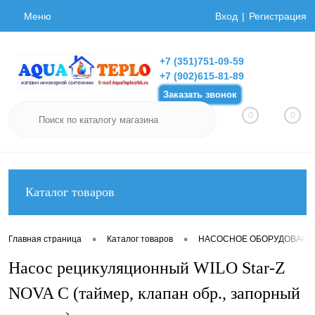
Меню
Вход
Регистрация
+7 (351)751-09-59
+7 (902)615-81-89
Заказать звонок
0
0
Каталог товаров
•
•
Главная страница
Каталог товаров
НАСОСНОЕ ОБОРУДОВАНИ
Насос рецикуляционный WILO Star-Z
NOVA C (таймер, клапан обр., запорный