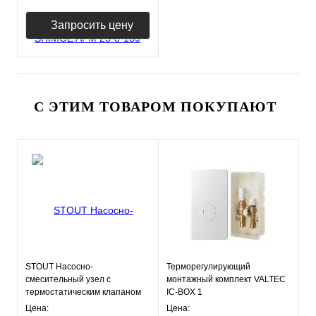
Запросить цену
С ЭТИМ ТОВАРОМ ПОКУПАЮТ
STOUT Насосно-
Терморегулирующий
смесительный узел с
монтажный комплект VALTEC
термостатическим клапаном
IC-BOX 1
20-43°C и
Цена:
Цена: