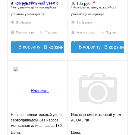
жидкокристаллическим
*
*
9 750 руб.
10 135 руб.
термомет
*
Актуальную цену пожалуйста
*
Актуальную цену пожалуйста
уточните у менеджера
уточните у менеджера
В избранное
В избранное
Купить в 1 клик
Под заказ
Купить в 1 клик
Под заказ
В корзину
В корзину
Насосно-смесительный узел с
Насосно-смесительный узел
сервоприводом, без насоса,
AQUALINK
монтажная длина насоса 180
мм VT.COMBI.S.180M
Цена:
Цена: