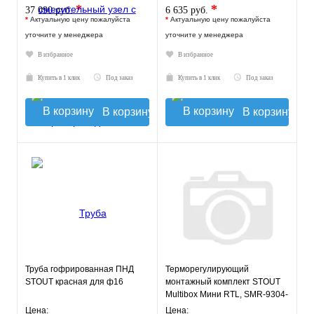
*
*
37 090 руб.
6 635 руб.
*
Актуальную цену пожалуйста
*
Актуальную цену пожалуйста
уточните у менеджера
уточните у менеджера
В избранное
В избранное
Купить в 1 клик
Под заказ
Купить в 1 клик
Под заказ
В корзину
В корзину
Труба гофрированная ПНД
Терморегулирующий
STOUT красная для ф16
монтажный комплект STOUT
Multibox Мини RTL, SMR-9304-
135140
Цена:
Цена: