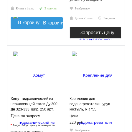
уточните у менеджера
Купить в 1 клик
В наличии
В избранное
Купить в 1 клик
Под заказ
В корзину
Запросить цену
Хомут гидравлический из
Крепление для
нержавеющей стали Ду 300,
водонагревателя шуруп-
Дн 323-333; шир. 250 арт.
костыль, RR755
18415
Цена по запросу
Цена:
220 руб.
*
Актуальную цену пожалуйста
В избранное
уточните у менеджера