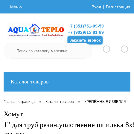
Меню
Вход
Регистрация
+7 (351)751-09-59
+7 (902)615-81-89
Заказать звонок
0
0
Каталог товаров
•
•
•
Главная страница
Каталог товаров
КРЕПЁЖНЫЕ ИЗДЕЛИЯ
Хомут
1" для труб резин.уплотнение шпилька 8