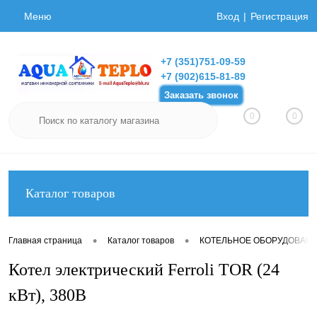
Меню
Вход
Регистрация
+7 (351)751-09-59
+7 (902)615-81-89
Заказать звонок
0
0
Каталог товаров
•
•
Главная страница
Каталог товаров
КОТЕЛЬНОЕ ОБОРУДОВАН
Котел электрический Ferroli TOR (24
кВт), 380В