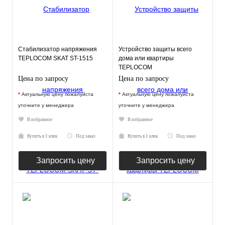
Стабилизатор напряжения
Устройство защиты всего
TEPLOCOM SKAT ST-1515
дома или квартиры
TEPLOCOM
АЛЬБАТРОС-12000 ЖКИ
Цена по запросу
Цена по запросу
*
Актуальную цену пожалуйста
*
Актуальную цену пожалуйста
уточните у менеджера
уточните у менеджера
В избранное
В избранное
Купить в 1 клик
Под заказ
Купить в 1 клик
Под заказ
Запросить цену
Запросить цену