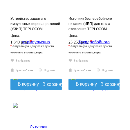
Устройство защиты от
Источник бесперебойного
импульсных перенапряжений
питания (ИБП) для котла
(УЗИП) TEPLOCOM
отопления TEPLOCOM-
АЛЬБАТРОС-220/3500 АС
250+40 (250ВА с АКБ 40а/ч)
Цена:
Цена:
*
*
1 340 руб.
25 250 руб.
*
Актуальную цену пожалуйста
*
Актуальную цену пожалуйста
уточните у менеджера
уточните у менеджера
В избранное
В избранное
Купить в 1 клик
Под заказ
Купить в 1 клик
Под заказ
В корзину
В корзину