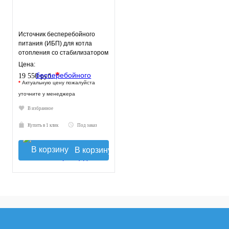
Источник бесперебойного
питания (ИБП) для котла
отопления со стабилизатором
TEPLOCOM-500+
Цена:
*
19 550 руб.
*
Актуальную цену пожалуйста
уточните у менеджера
В избранное
Купить в 1 клик
Под заказ
В корзину