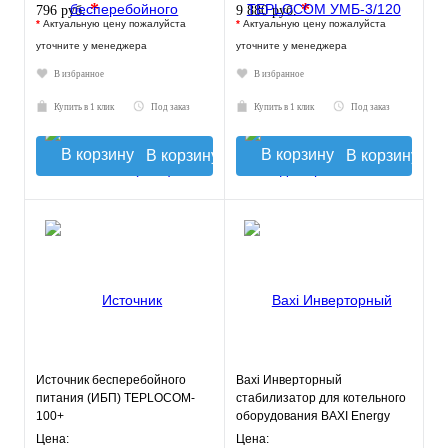
*
*
796 руб.
9 880 руб.
*
Актуальную цену пожалуйста
*
Актуальную цену пожалуйста
уточните у менеджера
уточните у менеджера
В избранное
В избранное
Купить в 1 клик
Под заказ
Купить в 1 клик
Под заказ
В корзину
В корзину
Источник бесперебойного
Baxi Инверторный
питания (ИБП) TEPLOCOM-
стабилизатор для котельного
100+
оборудования BAXI Energy
400
Цена:
Цена: