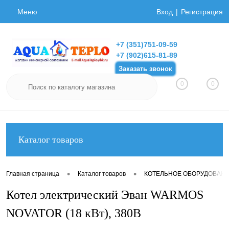
Меню
Вход
Регистрация
+7 (351)751-09-59
+7 (902)615-81-89
Заказать звонок
0
0
Каталог товаров
•
•
Главная страница
Каталог товаров
КОТЕЛЬНОЕ ОБОРУДОВАН
Котел электрический Эван WARMOS
NOVATOR (18 кВт), 380В