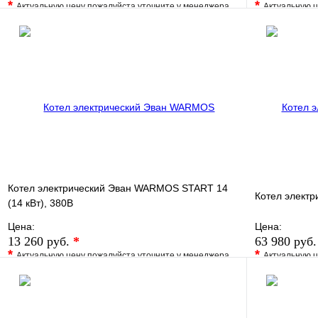
*
*
Актуальную цену пожалуйста уточните у менеджера
Актуальную ц
В избранное
Сравнение
В избранно
Купить в 1 клик
Под заказ
Купить в 1 
В корзину
Котел электрический Эван WARMOS START 14
Котел электр
(14 кВт), 380В
Цена:
Цена:
13 260 руб.
*
63 980 руб
*
*
Актуальную цену пожалуйста уточните у менеджера
Актуальную ц
В избранное
Сравнение
В избранно
Купить в 1 клик
Под заказ
Купить в 1 