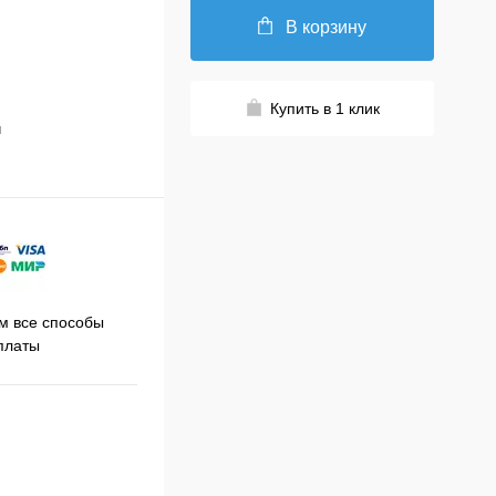
В корзину
Купить в 1 клик
й
Принимаем заказы на сайте
 все способы
Про
круглосуточно
платы