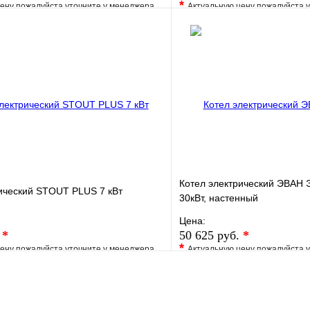
*
ену пожалуйста уточните у менеджера
Актуальную цену пожалуйста 
е
Сравнение
В избранное
клик
Под заказ
Купить в 1 клик
В корзину
Котел электрический ЭВАН 
ический STOUT PLUS 7 кВт
30кВт, настенный
Цена:
.
*
50 625 руб.
*
*
ену пожалуйста уточните у менеджера
Актуальную цену пожалуйста 
е
Сравнение
В избранное
клик
Под заказ
Купить в 1 клик