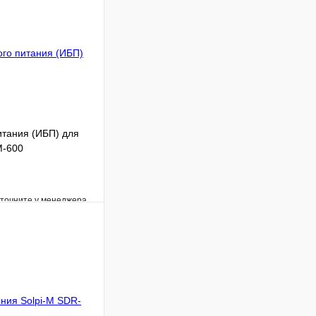
итания (ИБП) для
M-600
уточните у менеджера
Сравнение
Под заказ
В корзину