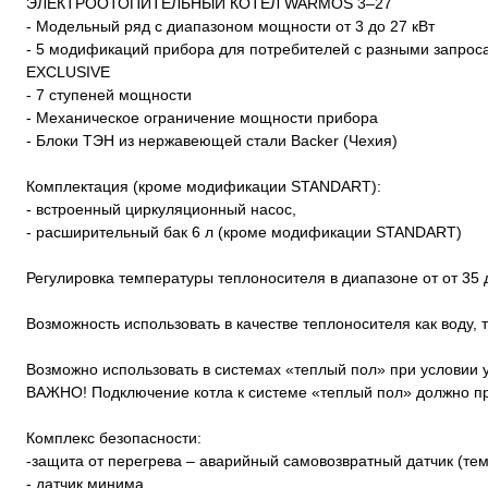
ЭЛЕКТРООТОПИТЕЛЬНЫЙ КОТЕЛ WARMOS 3–27
- Модельный ряд с диапазоном мощности от 3 до 27 кВт
- 5 модификаций прибора для потребителей с разными запро
EXCLUSIVE
- 7 ступеней мощности
- Механическое ограничение мощности прибора
- Блоки ТЭН из нержавеющей стали Backer (Чехия)
Комплектация (кроме модификации STANDART):
- встроенный циркуляционный насос,
- расширительный бак 6 л (кроме модификации STANDART)
Регулировка температуры теплоносителя в диапазоне от от 35 
Возможность использовать в качестве теплоносителя как воду
Возможно использовать в системах «теплый пол» при условии 
ВАЖНО! Подключение котла к системе «теплый пол» должно пр
Комплекс безопасности:
-защита от перегрева – аварийный самовозвратный датчик (те
- датчик минима