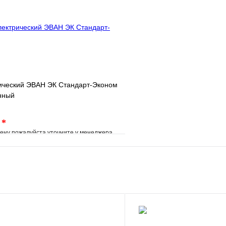
В корзину
рический ЭВАН ЭК Стандарт-Эконом
енный
.
*
ену пожалуйста уточните у менеджера
е
Сравнение
клик
Под заказ
В корзину