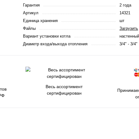
Гарантия
2 года
Артикул
14321
Единица хранения
шт
Файлы
Загрузить
Вариант установки котла
настенны
Диаметр входа/выхода отопления
3/4" - 3/4"
Весь ассортимент
тов
Принимаем
сертифицирован
РФ
о