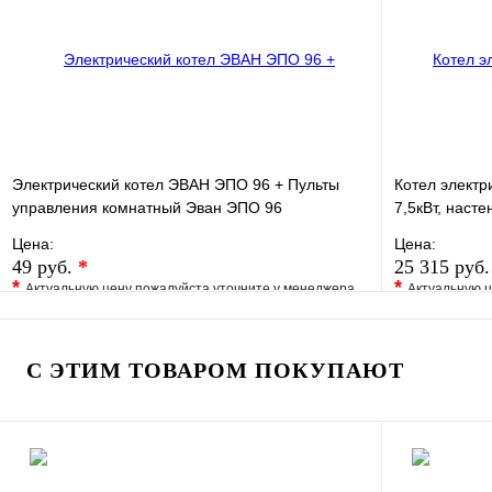
В корзину
Электрический котел ЭВАН ЭПО 96 + Пульты
Котел элект
управления комнатный Эван ЭПО 96
7,5кВт, наст
Цена:
Цена:
49 руб.
*
25 315 руб
*
*
Актуальную цену пожалуйста уточните у менеджера
Актуальную ц
В избранное
Сравнение
В избранно
Купить в 1 клик
Под заказ
Купить в 1 
С ЭТИМ ТОВАРОМ ПОКУПАЮТ
В корзину