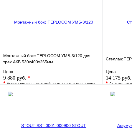
Монтажный бокс TEPLOCOM УМБ-3/120 для
Стеллаж TEP
трех АКБ 530х400х265мм
Цена:
Цена:
9 880 руб.
*
14 175 руб
*
*
Актуальную цену пожалуйста уточните у менеджера
Актуальную ц
В избранное
Сравнение
В избранно
Купить в 1 клик
Под заказ
Купить в 1 
В корзину