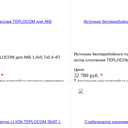
Источник бесперебойного п
LOCOM для АКБ 1,0х0,7х0,4-4П
котла отопления TEPLOCO
Цена:
.
*
22 780 руб.
*
*
ену пожалуйста уточните у менеджера
Актуальную цену пожалуйста 
е
Сравнение
В избранное
клик
Под заказ
Купить в 1 клик
В корзину