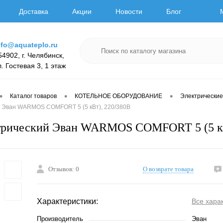
Доставка
Акции
Новости
Блог
nfo@aquateplo.ru
54902, г. Челябинск,
л. Гостевая 3, 1 этаж
•
•
•
Каталог товаров
КОТЕЛЬНОЕ ОБОРУДОВАНИЕ
Электрические
й Эван WARMOS COMFORT 5 (5 кВт), 220/380В
ктрический Эван WARMOS COMFORT 5 (5 кВ
Отзывов: 0
О возврате товара
Характеристики:
Все хара
Производитель
Эван