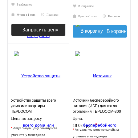
В избранное
В избранное
Купить в 1 клик
Под заказ
Купить в 1 клик
Под заказ
Запросить цену
В корзину
Устройство защиты всего
Источник бесперебойного
дома или квартиры
питания (ИБП) для котла
TEPLOCOM
отопления TEPLOCOM-300
АЛЬБАТРОС-12000 ЖКИ
Цена по запросу
Цена:
*
18 075 руб.
*
Актуальную цену пожалуйста
*
Актуальную цену пожалуйста
уточните у менеджера
уточните у менеджера