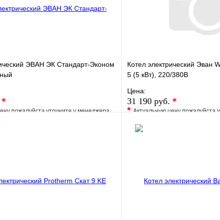
рический ЭВАН ЭК Стандарт-Эконом
Котел электрический Эва
нный
5 (5 кВт), 220/380В
Цена:
.
*
31 190 руб.
*
*
ену пожалуйста уточните у менеджера
Актуальную цену пожалуйста 
е
Сравнение
В избранное
клик
Под заказ
Купить в 1 клик
В корзину