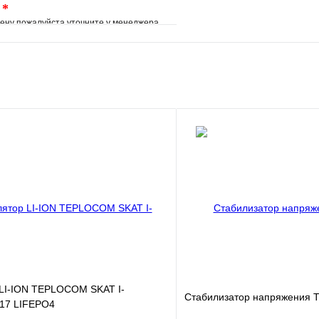
.
*
ену пожалуйста уточните у менеджера
е
Сравнение
клик
Под заказ
В корзину
 LI-ION TEPLOCOM SKAT I-
Стабилизатор напряжения
17 LIFEPO4