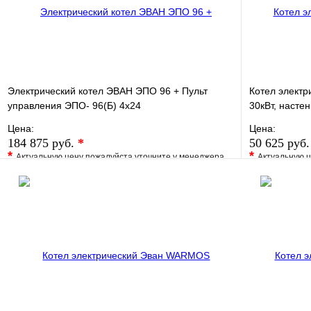
Электрический котел ЭВАН ЭПО 96 + Пульт
Котел элект
управления ЭПО- 96(Б) 4х24
30кВт, насте
Цена:
Цена:
184 875 руб.
*
50 625 руб
*
*
Актуальную цену пожалуйста уточните у менеджера
Актуальную ц
В избранное
Сравнение
В избранно
Купить в 1 клик
Под заказ
Купить в 1 
В корзину