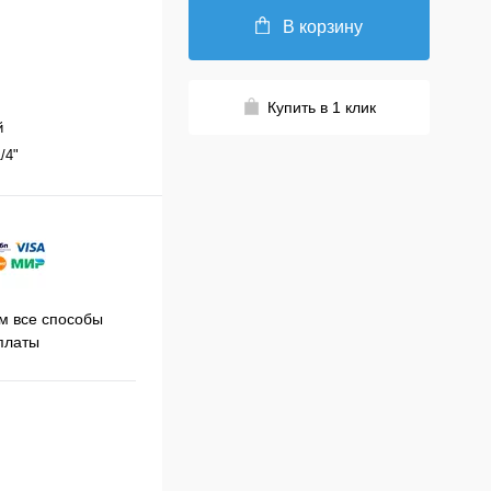
В корзину
Купить в 1 клик
й
1/4"
Принимаем заказы на сайте
 все способы
Про
круглосуточно
платы