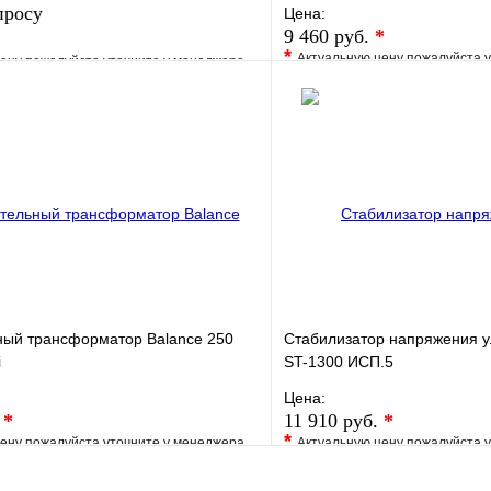
просу
Цена:
9 460 руб.
*
*
Актуальную цену пожалуйста 
ену пожалуйста уточните у менеджера
В избранное
е
Сравнение
Купить в 1 клик
клик
Под заказ
Запросить цену
ный трансформатор Balance 250
Стабилизатор напряжения
i
ST-1300 ИСП.5
Цена:
.
*
11 910 руб.
*
*
ену пожалуйста уточните у менеджера
Актуальную цену пожалуйста 
е
Сравнение
В избранное