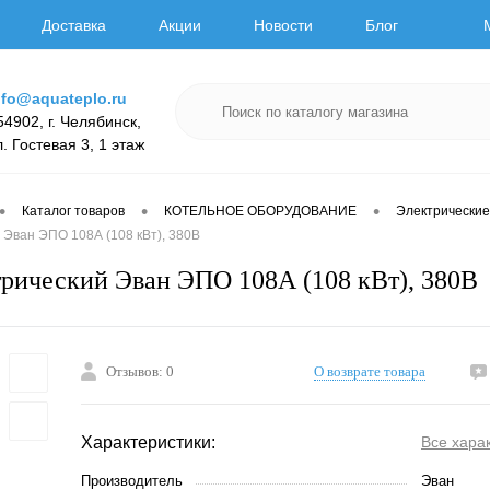
Доставка
Акции
Новости
Блог
nfo@aquateplo.ru
54902, г. Челябинск,
л. Гостевая 3, 1 этаж
•
•
•
Каталог товаров
КОТЕЛЬНОЕ ОБОРУДОВАНИЕ
Электрические
 Эван ЭПО 108А (108 кВт), 380В
трический Эван ЭПО 108А (108 кВт), 380В
Отзывов: 0
О возврате товара
Характеристики:
Все хара
Производитель
Эван