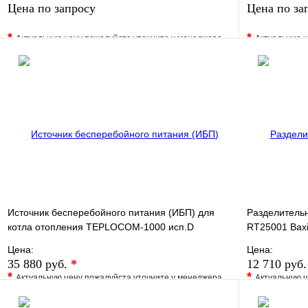
Цена по запросу
Цена по за
*
*
Актуальную цену пожалуйста уточните у менеджера
Актуальную ц
В избранное
Сравнение
В избранно
Купить в 1 клик
Под заказ
Купить в 1 
Запросить цену
Источник бесперебойного питания (ИБП) для
Разделитель
котла отопления TEPLOCOM-1000 исп.D
RT25001 Bax
Цена:
Цена:
35 880 руб.
*
12 710 руб
*
*
Актуальную цену пожалуйста уточните у менеджера
Актуальную ц
В избранное
Сравнение
В избранно