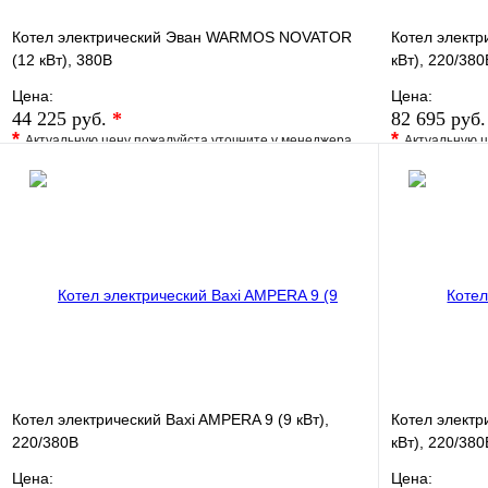
Котел электрический Эван WARMOS NOVATOR
Котел электр
(12 кВт), 380В
кВт), 220/380
Цена:
Цена:
44 225 руб.
*
82 695 руб
*
*
Актуальную цену пожалуйста уточните у менеджера
Актуальную ц
В избранное
Сравнение
В избранно
Купить в 1 клик
Под заказ
Купить в 1 
В корзину
Котел электрический Baxi AMPERA 9 (9 кВт),
Котел элект
220/380В
кВт), 220/380
Цена:
Цена: