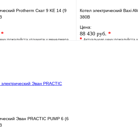
ический Protherm Скат 9 KE 14 (9
Котел электрический Baxi AM
В
380В
Цена:
.
*
88 430 руб.
*
*
ену пожалуйста уточните у менеджера
Актуальную цену пожалуйста 
е
Сравнение
В избранное
клик
Под заказ
Купить в 1 клик
В корзину
рический Эван PRACTIC PUMP 6 (6
В