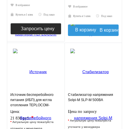
В избранное
В избранное
Купить в 1 клик
Под заказ
Купить в 1 клик
Под заказ
Запросить цену
В корзину
Источник бесперебойного
Стабилизатор напряжения
питания (ИБП) для котла
Solpi-M SLP-М 500BA
отопления TEPLOCOM-
250+17
Цена по запросу
Цена:
*
21 830 руб.
*
Актуальную цену пожалуйста
*
Актуальную цену пожалуйста
уточните у менеджера
уточните у менеджера