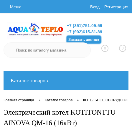
Меню
Вход
Регистрация
+7 (351)751-09-59
+7 (902)615-81-89
Заказать звонок
0
0
Каталог товаров
•
•
Главная страница
Каталог товаров
КОТЕЛЬНОЕ ОБОРУДОВАН
Электрический котел KOTITONTTU
AINOVA QM-16 (16кВт)