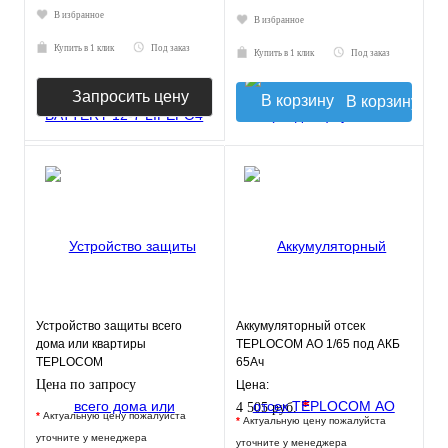
В избранное
В избранное
Купить в 1 клик
Под заказ
Купить в 1 клик
Под заказ
Запросить цену
В корзину
Устройство защиты всего
Аккумуляторный отсек
дома или квартиры
TEPLOCOM АО 1/65 под АКБ
TEPLOCOM
65Ач
АЛЬБАТРОС-12000 ЖКИ
Цена по запросу
Цена:
*
4 505 руб.
*
Актуальную цену пожалуйста
*
Актуальную цену пожалуйста
уточните у менеджера
уточните у менеджера