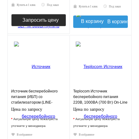
Купить в 1 клик
Под заказ
Купить в 1 клик
Под заказ
Запросить цену
В корзину
Источник бесперебойного
Teplocom Источник
питания (ИБП) со
бесперебойного питания
стабилизатором (LINE-
220В, 1000ВА (700 Вт) On-Line
INTERACTIVE) TEPLOCOM-
Цена по запросу
Цена по запросу
300+
*
Актуальную цену пожалуйста
*
Актуальную цену пожалуйста
уточните у менеджера
уточните у менеджера
В избранное
В избранное