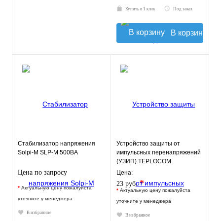
Купить в 1 клик
Под заказ
В корзину
Стабилизатор напряжения
Устройство защиты от
Solpi-M SLP-М 500BA
импульсных перенапряжений
(УЗИП) TEPLOCOM
АЛЬБАТРОС 220/1000-АС
Цена по запросу
Цена:
*
23 руб.
*
Актуальную цену пожалуйста
*
Актуальную цену пожалуйста
уточните у менеджера
уточните у менеджера
В избранное
В избранное