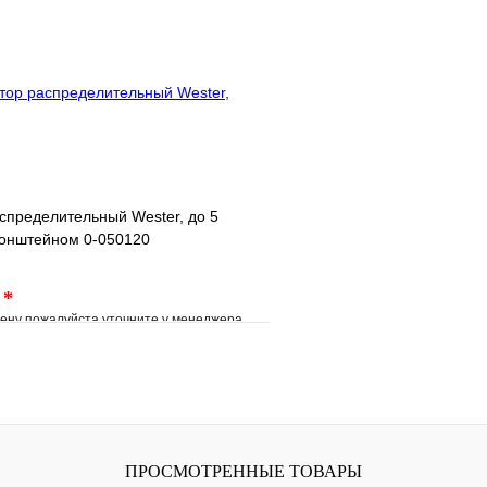
клик
Под заказ
Купить в 1 клик
В корзину
спределительный Wester, до 5
ронштейном 0-050120
.
*
ену пожалуйста уточните у менеджера
е
Сравнение
клик
Под заказ
В корзину
ПРОСМОТРЕННЫЕ ТОВАРЫ