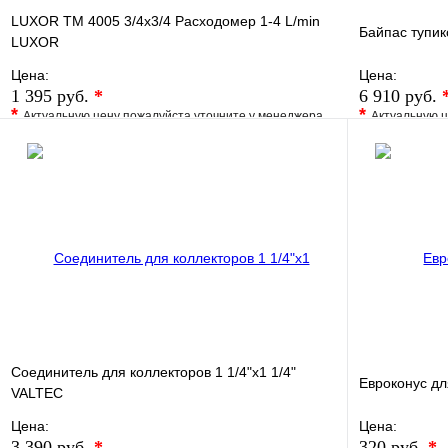
LUXOR TM 4005 3/4х3/4 Расходомер 1-4 L/min
Байпас тупи
LUXOR
Цена:
Цена:
1 395 руб.
*
6 910 руб.
*
*
Актуальную цену пожалуйста уточните у менеджера
Актуальную ц
В избранное
Сравнение
В избранно
Купить в 1 клик
Под заказ
Купить в 1 
В корзину
Соединитель для коллекторов 1 1/4"x1 1/4"
Евроконус дл
VALTEC
Цена:
Цена:
3 390 руб.
*
320 руб.
*