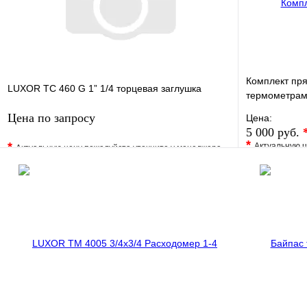
Комплект пр
LUXOR TC 460 G 1” 1/4 торцевая заглушка
термометра
Цена по запросу
Цена:
5 000 руб.
*
*
Актуальную ц
Актуальную цену пожалуйста уточните у менеджера
В избранно
В избранное
Сравнение
Купить в 1 
Купить в 1 клик
Под заказ
Запросить цену