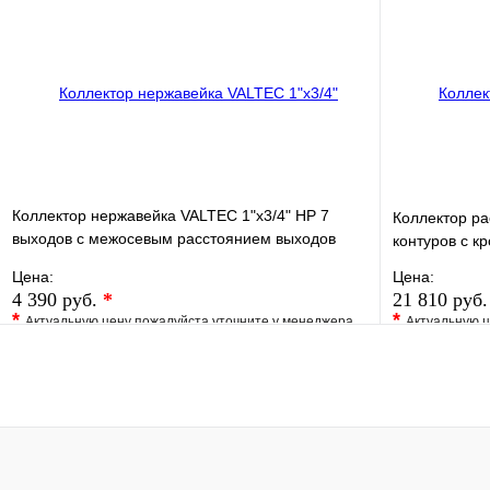
Купить в 1 клик
Под заказ
Купить в 1 
В корзину
Коллектор нержавейка VALTEC 1"х3/4" НР 7
Коллектор ра
выходов с межосевым расстоянием выходов
контуров с к
50мм
Цена:
Цена:
4 390 руб.
*
21 810 руб
*
*
Актуальную цену пожалуйста уточните у менеджера
Актуальную ц
В избранное
Сравнение
В избранно
Купить в 1 клик
Под заказ
Купить в 1 
В корзину