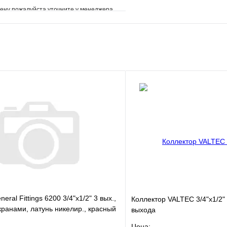
ену пожалуйста уточните у менеджера
е
Сравнение
клик
Под заказ
В корзину
eral Fittings 6200 3/4"х1/2" 3 вых.,
Коллектор VALTEC 3/4"х1/2"
ранами, латунь никелир., красный
выхода
Цена: