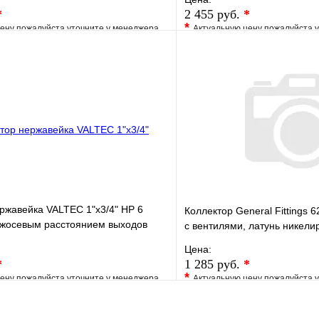
*
2 455 руб.
*
*
ену пожалуйста уточните у менеджера
Актуальную цену пожалуйста 
е
Сравнение
В избранное
клик
Под заказ
Купить в 1 клик
В корзину
ржавейка VALTEC 1"х3/4" НР 6
Коллектор General Fittings 62
ежосевым расстоянием выходов
c вентилями, латунь никелир
Цена:
*
1 285 руб.
*
*
ену пожалуйста уточните у менеджера
Актуальную цену пожалуйста 
е
Сравнение
В избранное