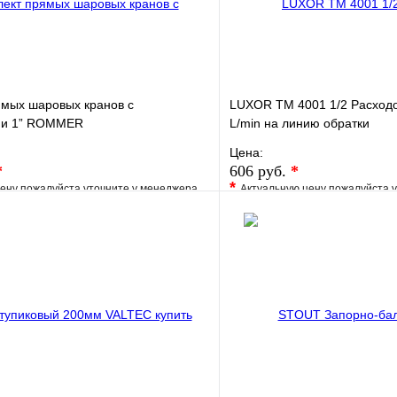
ямых шаровых кранов с
LUXOR TM 4001 1/2 Расходо
ми 1” ROMMER
L/min на линию обратки
Цена:
*
606 руб.
*
*
ену пожалуйста уточните у менеджера
Актуальную цену пожалуйста 
е
Сравнение
В избранное
клик
Под заказ
Купить в 1 клик
В корзину