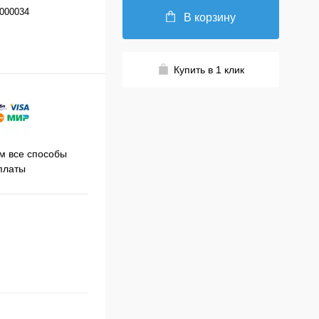
000034
В корзину
Купить в 1 клик
Принимаем заказы на сайте
 все способы
Про
круглосуточно
платы