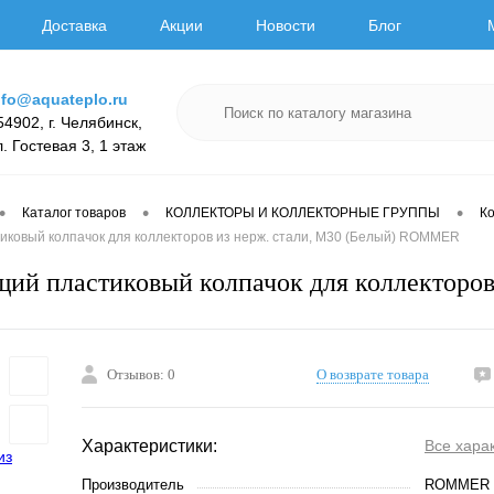
Доставка
Акции
Новости
Блог
nfo@aquateplo.ru
54902, г. Челябинск,
л. Гостевая 3, 1 этаж
•
•
•
Каталог товаров
КОЛЛЕКТОРЫ И КОЛЛЕКТОРНЫЕ ГРУППЫ
К
иковый колпачок для коллекторов из нерж. стали, M30 (Белый) ROMMER
ий пластиковый колпачок для коллекторо
Отзывов: 0
О возврате товара
Характеристики:
Все хара
Производитель
ROMMER