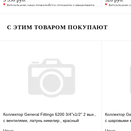
*
*
Актуальную цену пожалуйста уточните у менеджера
Актуальную ц
В избранное
Сравнение
В избранно
Купить в 1 клик
Под заказ
Купить в 1 
С ЭТИМ ТОВАРОМ ПОКУПАЮТ
В корзину
Коллектор General Fittings 6200 3/4"х1/2" 2 вых.,
Коллектор Gen
c вентилями, латунь никелир., красный
c шаровыми к
регулятор
регул
Цена:
Цена: