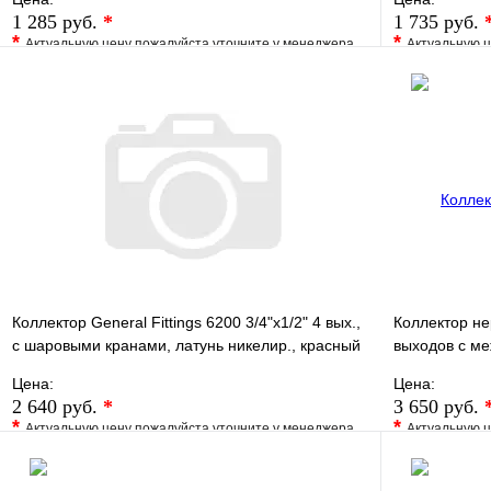
1 285 руб.
*
1 735 руб.
*
*
Актуальную цену пожалуйста уточните у менеджера
Актуальную ц
В избранное
Сравнение
В избранно
Купить в 1 клик
Под заказ
Купить в 1 
В корзину
Коллектор General Fittings 6200 3/4"х1/2" 4 вых.,
Коллектор не
c шаровыми кранами, латунь никелир., красный
выходов с м
регул
50мм
Цена:
Цена:
2 640 руб.
*
3 650 руб.
*
*
Актуальную цену пожалуйста уточните у менеджера
Актуальную ц
В избранное
Сравнение
В избранно