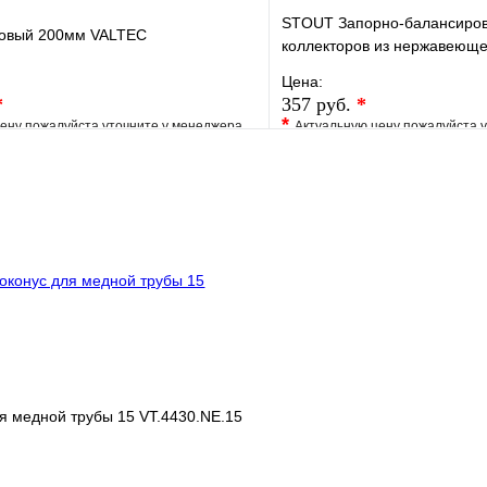
STOUT Запорно-балансиров
ковый 200мм VALTEC
коллекторов из нержавеюще
Цена:
*
357 руб.
*
*
ену пожалуйста уточните у менеджера
Актуальную цену пожалуйста 
е
Сравнение
В избранное
клик
Под заказ
Купить в 1 клик
В корзину
я медной трубы 15 VT.4430.NE.15