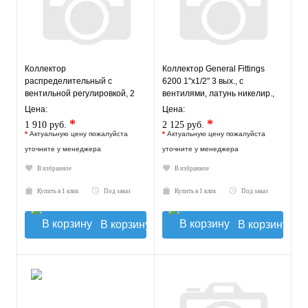
Коллектор
Коллектор General Fittings
распределительный с
6200 1"х1/2" 3 вых., c
вентильной регулировкой, 2
вентилями, латунь никелир.,
выхода, "евроконус" 3/4" - 2
синий регулятор
Цена:
Цена:
выхода х 3/4"
*
*
1 910 руб.
2 125 руб.
*
Актуальную цену пожалуйста
*
Актуальную цену пожалуйста
уточните у менеджера
уточните у менеджера
В избранное
В избранное
Купить в 1 клик
Под заказ
Купить в 1 клик
Под заказ
В корзину
В корзину