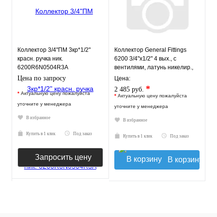
Коллектор 3/4"ПМ 3кр*1/2"
Коллектор General Fittings
красн. ручка ник.
6200 3/4"х1/2" 4 вых., c
6200R6N0504R3A
вентилями, латунь никелир.,
(620056N0504R3A)
красный регулятор
Цена по запросу
Цена:
*
2 485 руб.
*
Актуальную цену пожалуйста
*
Актуальную цену пожалуйста
уточните у менеджера
уточните у менеджера
В избранное
В избранное
Купить в 1 клик
Под заказ
Купить в 1 клик
Под заказ
Запросить цену
В корзину