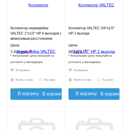
Коллектор нержавейка
Коллектор VALTEC 3/4"х1/2"
VALTEC 1"х1/2" НР 6 выходов с
НР 2 выхода
межосевым расстоянием
выходов 100мм
Цена:
Цена:
*
*
5 820 руб.
685 руб.
*
Актуальную цену пожалуйста
*
Актуальную цену пожалуйста
уточните у менеджера
уточните у менеджера
В избранное
В избранное
Купить в 1 клик
Под заказ
Купить в 1 клик
Под заказ
В корзину
В корзину