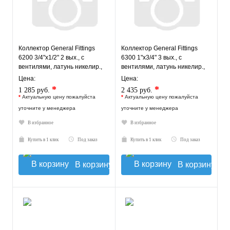
Коллектор General Fittings
Коллектор General Fittings
6200 3/4"х1/2" 2 вых., c
6300 1"х3/4" 3 вых., c
вентилями, латунь никелир.,
вентилями, латунь никелир.,
синий регулятор
синий регулятор
Цена:
Цена:
*
*
1 285 руб.
2 435 руб.
*
Актуальную цену пожалуйста
*
Актуальную цену пожалуйста
уточните у менеджера
уточните у менеджера
В избранное
В избранное
Купить в 1 клик
Под заказ
Купить в 1 клик
Под заказ
В корзину
В корзину