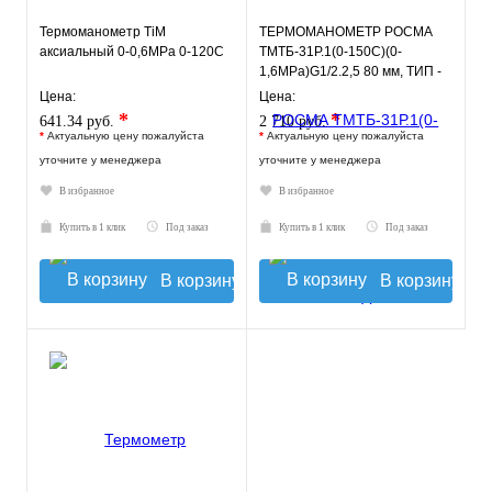
Термоманометр TiM
ТЕРМОМАНОМЕТР РОСМА
аксиальный 0-0,6МРа 0-120С
ТМТБ-31Р.1(0-150С)(0-
1,6MPa)G1/2.2,5 80 мм, ТИП -
ТМТБ-31Р, температура: 0-
Цена:
Цена:
150С
*
*
641.34 руб.
2 710 руб.
*
Актуальную цену пожалуйста
*
Актуальную цену пожалуйста
уточните у менеджера
уточните у менеджера
В избранное
В избранное
Купить в 1 клик
Под заказ
Купить в 1 клик
Под заказ
В корзину
В корзину