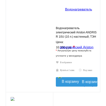
Водонагреватель
электрический Ariston ANDRIS
R 10U (10 л.) настенный, ТЭН
1,2 кВт.
Цена:
*
10 390 руб.
*
Актуальную цену пожалуйста
уточните у менеджера
В избранное
Купить в 1 клик
Под заказ
В корзину