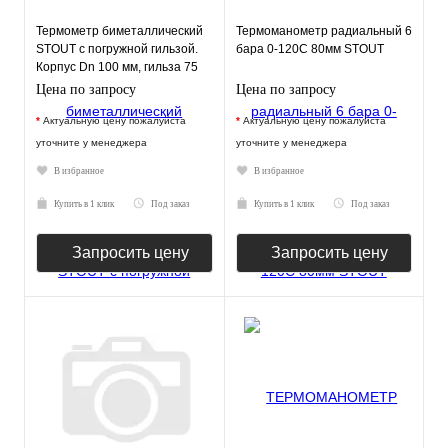
Термометр биметаллический
Термоманометр радиальный 6
STOUT с погружной гильзой.
бара 0-120С 80мм STOUT
Корпус Dn 100 мм, гильза 75
мм 1/2"
Цена по запросу
Цена по запросу
*
Актуальную цену пожалуйста
*
Актуальную цену пожалуйста
уточните у менеджера
уточните у менеджера
В избранное
В избранное
Купить в 1 клик
Под заказ
Купить в 1 клик
Под заказ
Запросить цену
Запросить цену