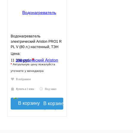
Водонагреватель
электрический Ariston PRO1 R
PL V (80 л.) настенный, ТЭН
1,5 кВт.
Цена:
*
11 390 руб.
*
Актуальную цену пожалуйста
уточните у менеджера
В избранное
Купить в 1 клик
Под заказ
В корзину