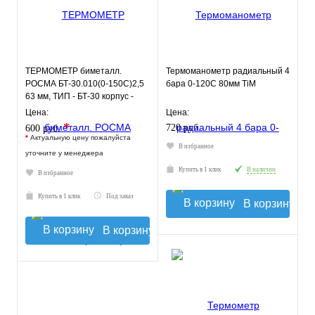
ТЕРМОМЕТР биметалл.
Термоманометр радиальный 4
РОСМА БТ-30.010(0-150С)2,5
бара 0-120С 80мм TiM
63 мм, ТИП - БТ-30 корпус -
хромированная сталь, кр
Цена:
Цена:
*
720 руб.
600 руб.
*
Актуальную цену пожалуйста
В избранное
уточните у менеджера
Купить в 1 клик
В наличии
В избранное
Купить в 1 клик
Под заказ
В корзину
В корзину