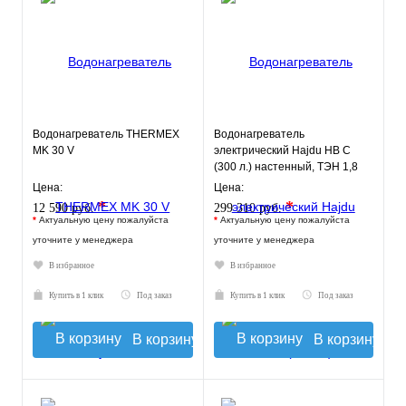
Водонагреватель THERMEX
Водонагреватель
MK 30 V
электрический Hajdu HB C
(300 л.) настенный, ТЭН 1,8
кВт.
Цена:
Цена:
*
*
12 590 руб.
299 310 руб.
*
Актуальную цену пожалуйста
*
Актуальную цену пожалуйста
уточните у менеджера
уточните у менеджера
В избранное
В избранное
Купить в 1 клик
Под заказ
Купить в 1 клик
Под заказ
В корзину
В корзину