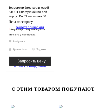
Термометр биметаллический
STOUT с погружной гильзой.
Корпус Dn 63 мм, гильза 50
мм, резьба
Цена по запросу
*
Актуальную цену пожалуйста
уточните у менеджера
В избранное
Купить в 1 клик
Под заказ
Запросить цену
С ЭТИМ ТОВАРОМ ПОКУПАЮТ