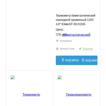
Термометр биметаллический
накладной пружинный 120С
1/2" 63мм БТ-30.010(0-
120С)2,5 РОСМА
Цена:
570 руб.
В избранное
Купить в 1 клик
В наличии
В корзину