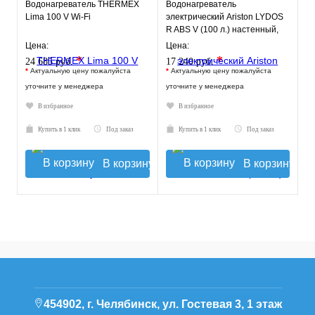
Водонагреватель THERMEX
Водонагреватель
Lima 100 V Wi-Fi
электрический Ariston LYDOS
R ABS V (100 л.) настенный,
ТЭН 1,5 кВт.
Цена:
Цена:
*
*
24 685 руб.
17 240 руб.
*
Актуальную цену пожалуйста
*
Актуальную цену пожалуйста
уточните у менеджера
уточните у менеджера
В избранное
В избранное
Купить в 1 клик
Под заказ
Купить в 1 клик
Под заказ
В корзину
В корзину
454902, г. Челябинск, ул. Гостевая 3, 1 этаж