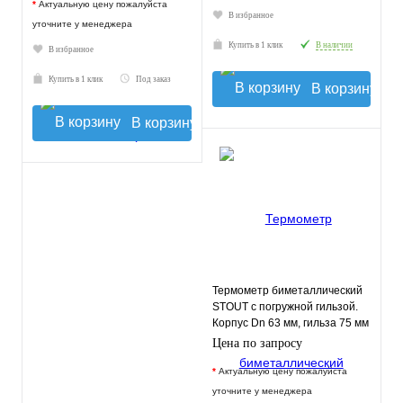
*
Актуальную цену пожалуйста
В избранное
уточните у менеджера
Купить в 1 клик
В наличии
В избранное
Купить в 1 клик
Под заказ
В корзину
В корзину
Термометр биметаллический
STOUT с погружной гильзой.
Корпус Dn 63 мм, гильза 75 мм
1/2"
Цена по запросу
*
Актуальную цену пожалуйста
уточните у менеджера