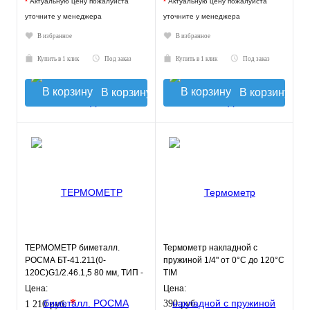
*
Актуальную цену пожалуйста
*
Актуальную цену пожалуйста
уточните у менеджера
уточните у менеджера
В избранное
В избранное
Купить в 1 клик
Под заказ
Купить в 1 клик
Под заказ
В корзину
В корзину
ТЕРМОМЕТР биметалл.
Термометр накладной с
РОСМА БТ-41.211(0-
пружиной 1/4" от 0°С до 120°С
120С)G1/2.46.1,5 80 мм, ТИП -
TIM
БТ-41 корпус - хромированная
Цена:
Цена:
ст
*
390 руб.
1 210 руб.