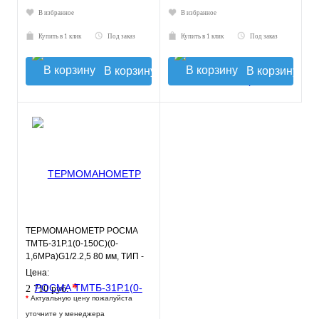
В избранное
В избранное
Купить в 1 клик
Под заказ
Купить в 1 клик
Под заказ
В корзину
В корзину
ТЕРМОМАНОМЕТР РОСМА
ТМТБ-31Р.1(0-150С)(0-
1,6MPa)G1/2.2,5 80 мм, ТИП -
ТМТБ-31Р, температура: 0-
Цена:
150С
*
2 710 руб.
*
Актуальную цену пожалуйста
уточните у менеджера