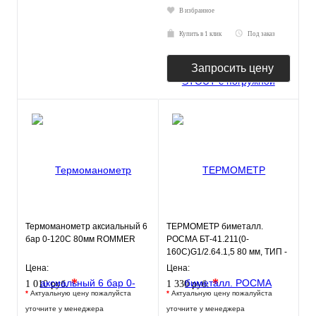
В избранное
Купить в 1 клик
Под заказ
Запросить цену
Термоманометр аксиальный 6
ТЕРМОМЕТР биметалл.
бар 0-120С 80мм ROMMER
РОСМА БТ-41.211(0-
160С)G1/2.64.1,5 80 мм, ТИП -
БТ-41 корпус - хромированная
Цена:
Цена:
ст
*
*
1 010 руб.
1 330 руб.
*
Актуальную цену пожалуйста
*
Актуальную цену пожалуйста
уточните у менеджера
уточните у менеджера