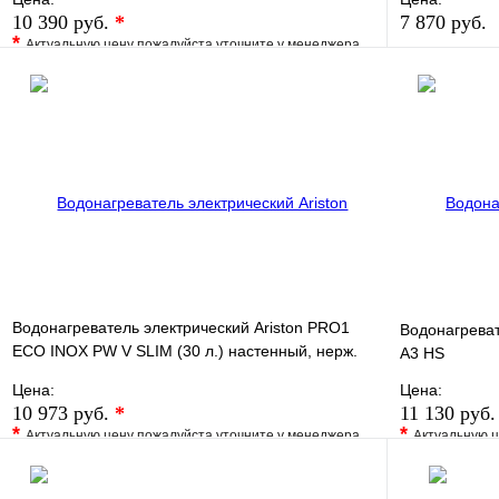
10 390 руб.
*
7 870 руб.
*
Актуальную цену пожалуйста уточните у менеджера
В избранно
В избранное
Сравнение
Купить в 1 
Купить в 1 клик
Под заказ
В корзину
Водонагреватель электрический Ariston PRO1
Водонагреват
ECO INOX PW V SLIM (30 л.) настенный, нерж.
A3 HS
сталь, ТЭН 2
Цена:
Цена:
10 973 руб.
*
11 130 руб
*
*
Актуальную цену пожалуйста уточните у менеджера
Актуальную ц
В избранное
Сравнение
В избранно