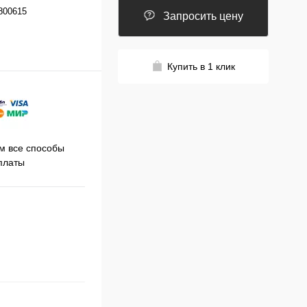
800615
Запросить цену
Купить в 1 клик
Принимаем заказы на сайте
 все способы
Про
круглосуточно
платы