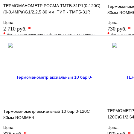
ТЕРМОМАНОМЕТР РОСМА ТМТБ-31Р.1(0-120С)
Термоманоме
(0-0,4MPa)G1/2.2,5 80 мм, ТИП - ТМТБ-31Р,
80мм ROMM
температура: 0-120С
Цена:
Цена:
2 710 руб.
*
730 руб.
*
*
*
Актуальную цену пожалуйста уточните у менеджера
Актуальную ц
В избранное
Сравнение
В избранно
Купить в 1 клик
Под заказ
Купить в 1 
В корзину
ТЕРМОМЕТР б
Термоманометр аксиальный 10 бар 0-120С
120С)G1/2.64
80мм ROMMER
хромированн
Цена:
Цена:
875 руб.
*
970 руб.
*