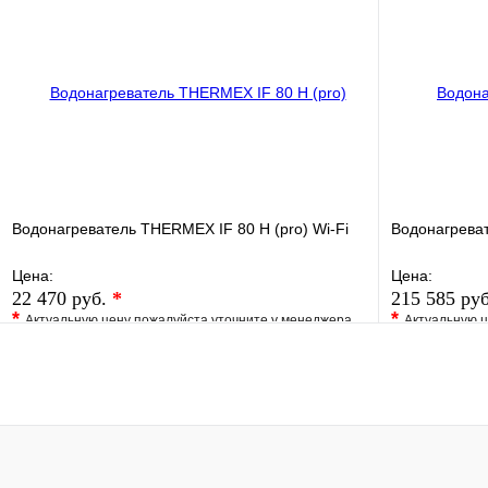
Купить в 1 клик
Под заказ
Купить в 1 
В корзину
Водонагреватель THERMEX IF 80 H (pro) Wi-Fi
Водонагреват
Цена:
Цена:
22 470 руб.
*
215 585 ру
*
*
Актуальную цену пожалуйста уточните у менеджера
Актуальную ц
В избранное
Сравнение
В избранно
Купить в 1 клик
Под заказ
Купить в 1 
В корзину