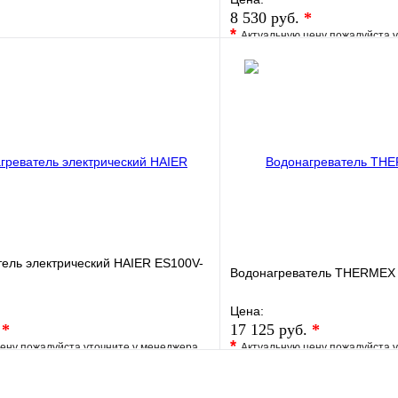
8 530 руб.
*
*
Актуальную цену пожалуйста 
е
Сравнение
В избранное
клик
В наличии
Купить в 1 клик
В корзину
ель электрический HAIER ES100V-
Водонагреватель THERMEX 
Цена:
.
*
17 125 руб.
*
*
ену пожалуйста уточните у менеджера
Актуальную цену пожалуйста 
е
Сравнение
В избранное