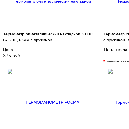
Термометр биметаллический накладной STOUT
Термометр б
0-120С, 63мм с пружиной
с пружиной. К
Цена по за
Цена:
375 руб.
*
Актуальную ц
В избранное
Сравнение
В избранно
Купить в 1 клик
В наличии
Купить в 1 
В корзину