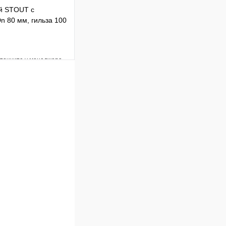
й STOUT с
n 80 мм, гильза 100
уточните у менеджера
Сравнение
Под заказ
 цену