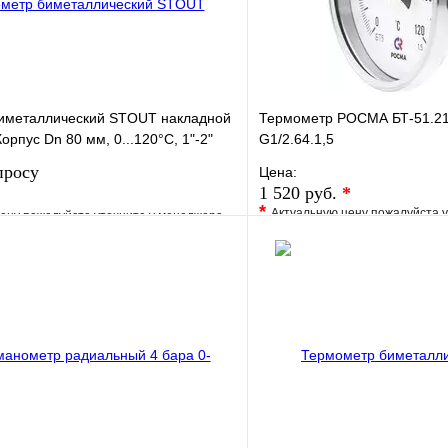
иметаллический STOUT накладной
Термометр РОСМА БТ-51.21
орпус Dn 80 мм, 0...120°С, 1"-2"
G1/2.64.1,5
просу
Цена:
1 520 руб.
*
*
Актуальную цену пожалуйста 
ену пожалуйста уточните у менеджера
В избранное
е
Сравнение
Купить в 1 клик
клик
Под заказ
Запросить цену