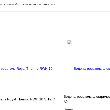
ену пожалуйста уточните у менеджера
е
Сравнение
клик
Под заказ
В корзину
Водонагреватель электриче
ель Royal Thermo RWH 10 Stilla О
A2
Цена: