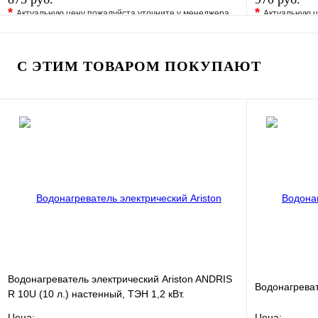
*
*
Актуальную цену пожалуйста уточните у менеджера
Актуальную ц
В избранное
Сравнение
В избранно
Купить в 1 клик
Под заказ
Купить в 1 
С ЭТИМ ТОВАРОМ ПОКУПАЮТ
В корзину
Водонагреватель электрический Ariston ANDRIS
Водонагреват
R 10U (10 л.) настенный, ТЭН 1,2 кВт.
Цена:
Цена: