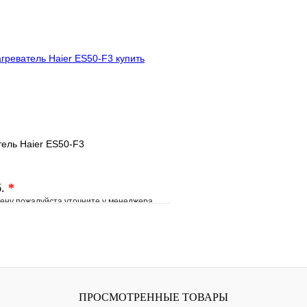
клик
Под заказ
Купить в 1 клик
В корзину
ель Haier ES50-F3
б.
*
ену пожалуйста уточните у менеджера
е
Сравнение
клик
Под заказ
В корзину
ПРОСМОТРЕННЫЕ ТОВАРЫ