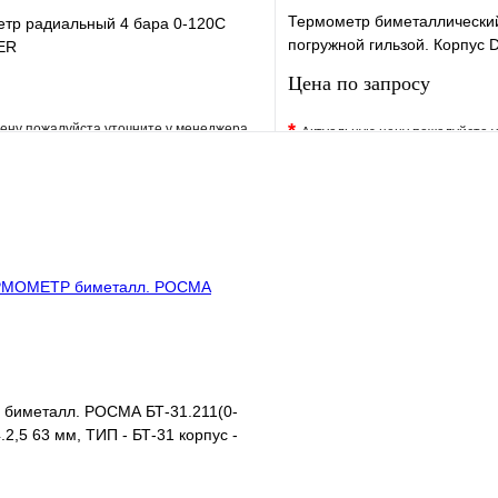
Термометр биметаллически
тр радиальный 4 бара 0-120С
погружной гильзой. Корпус D
ER
мм 1/2"
Цена по запросу
*
ену пожалуйста уточните у менеджера
Актуальную цену пожалуйста 
е
Сравнение
В избранное
клик
Под заказ
Купить в 1 клик
В корзину
Запросить
иметалл. РОСМА БТ-31.211(0-
.2,5 63 мм, ТИП - БТ-31 корпус -
ая ст