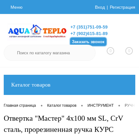
Меню
Вход
Регистрация
+7 (351)751-09-59
+7 (902)615-81-89
Заказать звонок
0
0
Каталог товаров
•
•
•
Главная страница
Каталог товаров
ИНСТРУМЕНТ
РУЧНО
Отвертка "Мастер" 4х100 мм SL, CrV
сталь, прорезиненная ручка КУРС