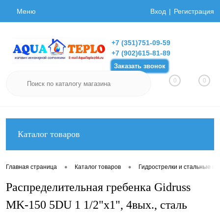
Меню
Вход
Регистрация
+7 (351)751-09-59
+7 (902)615-81-89
Заказать звонок
0
0
Каталог товаров
•
•
Главная страница
Каталог товаров
Гидрострелки и стальные ко
Распределительная гребенка Gidruss
MK-150 5DU 1 1/2"х1", 4вых., сталь