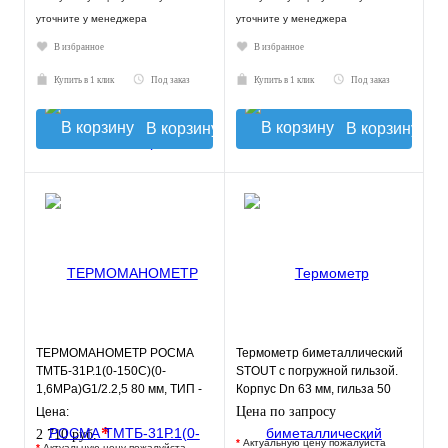
уточните у менеджера
уточните у менеджера
В избранное
В избранное
Купить в 1 клик
Под заказ
Купить в 1 клик
Под заказ
В корзину
В корзину
ТЕРМОМАНОМЕТР РОСМА
Термометр биметаллический
ТМТБ-31Р.1(0-150С)(0-
STOUT с погружной гильзой.
1,6MPa)G1/2.2,5 80 мм, ТИП -
Корпус Dn 63 мм, гильза 50
ТМТБ-31Р, температура: 0-
мм, резьба
Цена по запросу
Цена:
150С
*
2 710 руб.
*
Актуальную цену пожалуйста
*
Актуальную цену пожалуйста