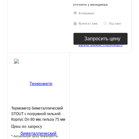
уточните у менеджера
В избранное
Купить в 1 клик
Под заказ
Запросить цену
Термометр биметаллический
STOUT с погружной гильзой.
Корпус Dn 80 мм, гильза 75 мм
1/2"
Цена по запросу
*
Актуальную цену пожалуйста