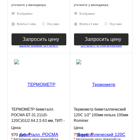
уточните у менеджера
уточните у менеджера
В избранное
В избранное
Купить в 1 клик
Под заказ
Купить в 1 клик
Под заказ
Запросить цену
Запросить цену
ТЕРМОМЕТР биметалл.
Термометр биметаллический
РОСМА БТ-31.211(0-
120С 1/2" 100мм гильза 100мм
120С)G1/2.64.2,5 63 мм, ТИП -
Rommer
БТ-31 корпус - хромированная
Цена:
Цена:
ст
*
*
970 руб.
750 руб.
*
Актуальную цену пожалуйста
*
Актуальную цену пожалуйста