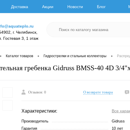
Доставка
Акции
Новости
Блог
nfo@aquateplo.ru
54902, г. Челябинск,
л. Гостевая 3, 1 этаж
•
•
•
Каталог товаров
Гидрострелки и стальные коллекторы
Распред
ельная гребенка Gidruss BMSS-40 4D 3/4"х3
Отзывов: 0
О возврате товара
Характеристики:
Все хара
Производитель
Gidruss
Гарантия
10 лет