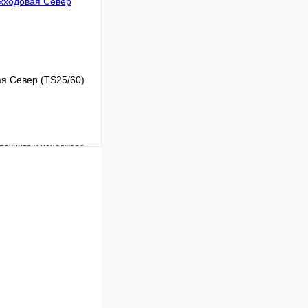
я Север (TS25/60)
уточните у менеджера
Сравнение
Под заказ
 цену