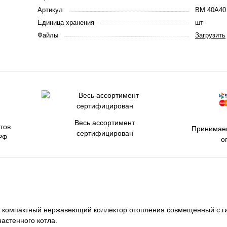
Артикул
BM 40A40
Единица хранения
шт
Файлы
Загрузить
Весь ассортимент
тов
Принимаем
сертифицирован
РФ
о
я компактный нержавеющий коллектор отопления совмещенный с г
астенного котла.