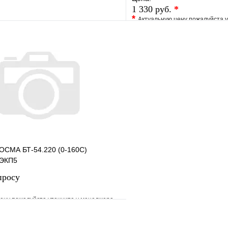
1 330 руб.
*
*
Актуальную цену пожалуйста 
е
Сравнение
В избранное
клик
В наличии
Купить в 1 клик
В корзину
ОСМА БТ-54.220 (0-160С)
.ЭКП5
просу
ену пожалуйста уточните у менеджера
е
Сравнение