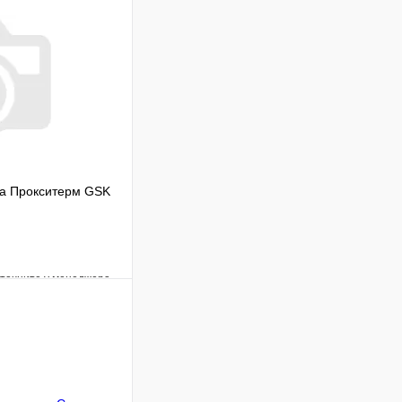
ка Прокситерм GSK
уточните у менеджера
Сравнение
Под заказ
 цену