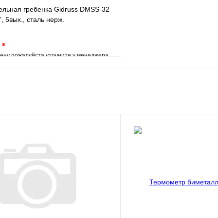
ельная гребенка Gidruss DMSS-32
", 5вых., сталь нерж.
.
*
ену пожалуйста уточните у менеджера
е
Сравнение
клик
Под заказ
В корзину