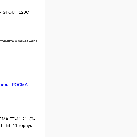
ий STOUT 120С
уточните у менеджера
Сравнение
Под заказ
В корзину
МА БТ-41.211(0-
 - БТ-41 корпус -