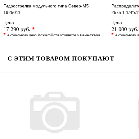
Гидрострелка модульного типа Север-M5
Распределит
1925011
25x5 1 1/4"х1
Цена:
Цена:
17 290 руб.
*
21 000 руб
*
*
Актуальную цену пожалуйста уточните у менеджера
Актуальную ц
В избранное
Сравнение
В избранно
Купить в 1 клик
Под заказ
Купить в 1 
С ЭТИМ ТОВАРОМ ПОКУПАЮТ
В корзину