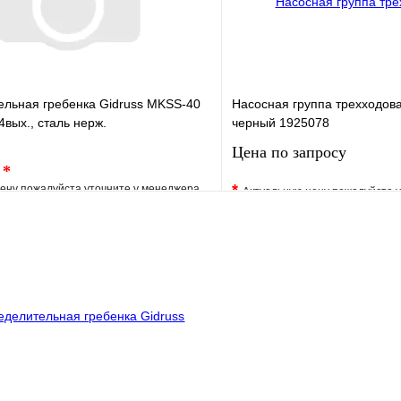
ельная гребенка Gidruss MKSS-40
Насосная группа трехходова
 4вых., сталь нерж.
черный 1925078
Цена по запросу
.
*
*
ену пожалуйста уточните у менеджера
Актуальную цену пожалуйста 
е
Сравнение
В избранное
клик
Под заказ
Купить в 1 клик
В корзину
Запросить