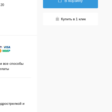
В корзину
 20
Купить в 1 клик
Принимаем заказы на сайте
 все способы
Про
круглосуточно
платы
идрострелкой и