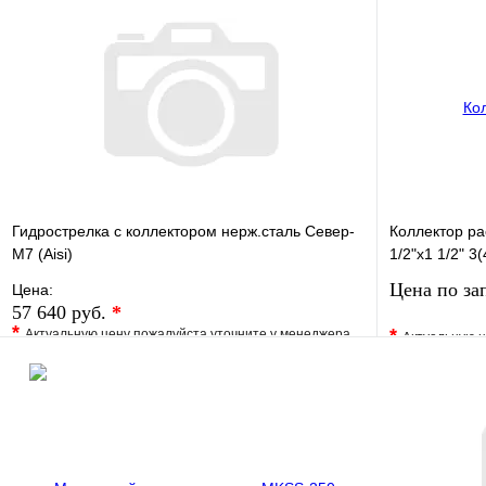
Гидрострелка с коллектором нерж.сталь Север-
Коллектор р
М7 (Aisi)
1/2"х1 1/2" 3
Цена по за
Цена:
57 640 руб.
*
*
*
Актуальную цену пожалуйста уточните у менеджера
Актуальную ц
В избранное
Сравнение
В избранно
Купить в 1 клик
Под заказ
Купить в 1 
В корзину