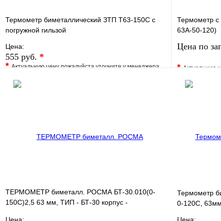
Термометр биметаллический ЗТП Т63-150С с
Термометр с г
погружной гильзой
63A-50-120)
Цена по за
Цена:
555 руб.
*
*
*
Актуальную цену пожалуйста уточните у менеджера
Актуальную ц
В избранное
Сравнение
В избранно
Купить в 1 клик
Под заказ
Купить в 1 
В корзину
ТЕРМОМЕТР биметалл. РОСМА БТ-30.010(0-
Термометр б
150С)2,5 63 мм, ТИП - БТ-30 корпус -
0-120С, 63мм
хромированная сталь, кр
Цена:
Цена: