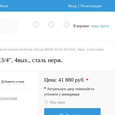
Меню
Вход
Регистрация
0
0
0
пока пусто
В корзине
елительная гребенка Gidruss BMSS-40 4D 3/4"х3/4", 4вых., сталь нерж.
/4", 4вых., сталь нерж.
Цена:
41 880 руб.
*
Добавить отзыв
*
Актуальную цену пожалуйста
уточните у менеджера
ктеристики
Под заказ