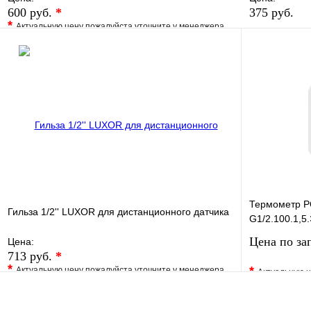
600 руб.
*
375 руб.
*
Актуальную цену пожалуйста уточните у менеджера
В избранно
В избранное
Сравнение
Купить в 1 
Купить в 1 клик
Под заказ
В корзину
Термометр Р
Гильза 1/2'' LUXOR для дистанционного датчика
G1/2.100.1,5
Цена по за
Цена:
713 руб.
*
*
*
Актуальную цену пожалуйста уточните у менеджера
Актуальную ц
В избранное
Сравнение
В избранно