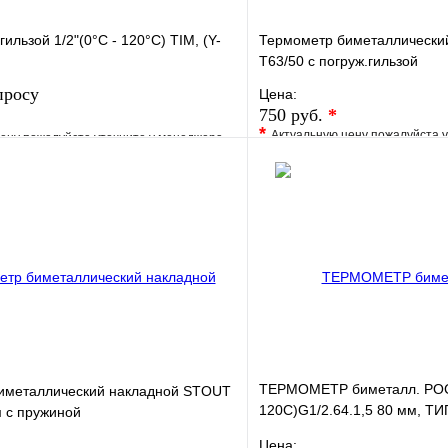
ильзой 1/2"(0°C - 120°C) TIM, (Y-
Термометр биметаллическ
Т63/50 с погруж.гильзой
просу
Цена:
750 руб.
*
*
Актуальную цену пожалуйста 
ену пожалуйста уточните у менеджера
В избранное
е
Сравнение
Купить в 1 клик
клик
Под заказ
Запросить цену
ТЕРМОМЕТР биметалл. РОС
иметаллический накладной STOUT
120С)G1/2.64.1,5 80 мм, ТИП
 с пружиной
хромированная ст
Цена: