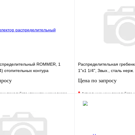
аспределительный ROMMER, 1
Распределительная гребен
(4) отопительных контура
1"х1 1/4", 3вых., сталь нерж.
просу
Цена по запросу
*
ену пожалуйста уточните у менеджера
Актуальную цену пожалуйста 
е
Сравнение
В избранное
клик
Под заказ
Купить в 1 клик
Запросить цену
Запросить