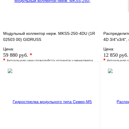
Модульный коллектор нерж. MKSS-250-4DU (1R
Распределит
02503 00) GIDRUSS
4D 3/4"х3/4",
Цена:
Цена:
59 880 руб.
*
12 850 руб
*
*
Актуальную цену пожалуйста уточните у менеджера
Актуальную ц
В избранное
Сравнение
В избранно
Купить в 1 клик
Под заказ
Купить в 1 
В корзину