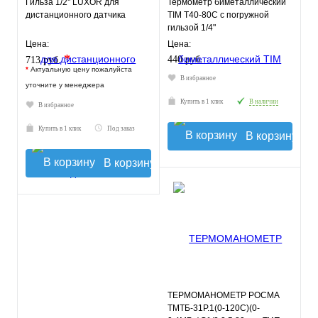
Гильза 1/2'' LUXOR для
Термометр биметаллический
дистанционного датчика
TIM Т40-80С с погружной
гильзой 1/4"
Цена:
Цена:
*
440 руб.
713 руб.
*
Актуальную цену пожалуйста
В избранное
уточните у менеджера
Купить в 1 клик
В наличии
В избранное
Купить в 1 клик
Под заказ
В корзину
В корзину
ТЕРМОМАНОМЕТР РОСМА
ТМТБ-31Р.1(0-120С)(0-