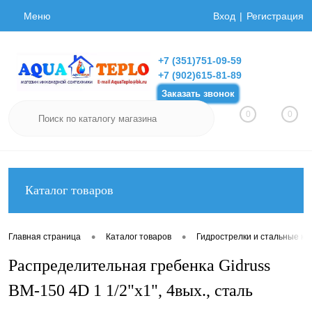
Меню
Вход
Регистрация
+7 (351)751-09-59
+7 (902)615-81-89
Заказать звонок
0
0
Каталог товаров
•
•
Главная страница
Каталог товаров
Гидрострелки и стальные ко
Распределительная гребенка Gidruss
BM-150 4D 1 1/2"х1", 4вых., сталь