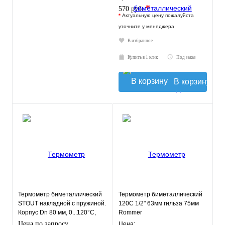
*
570 руб.
*
Актуальную цену пожалуйста
уточните у менеджера
В избранное
Купить в 1 клик
Под заказ
В корзину
Термометр биметаллический
Термометр биметаллический
STOUT накладной с пружиной.
120С 1/2" 63мм гильза 75мм
Корпус Dn 80 мм, 0...120°С,
Rommer
1"-2"
Цена по запросу
Цена: