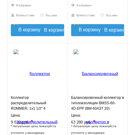
В избранное
В избранное
Купить в 1 клик
Под заказ
Купить в 1 клик
Под заказ
В корзину
В корзину
Коллектор
Балансировочный коллектор в
распределительный
теплоизоляции BMSS-60-
ROMMER, 1х1 1/2" 4
4D.EPP (BM 60A3T 20)
отопительных контура
GIDRUSS
Цена:
Цена:
*
*
9 020 руб.
63 280 руб.
*
Актуальную цену пожалуйста
*
Актуальную цену пожалуйста
уточните у менеджера
уточните у менеджера