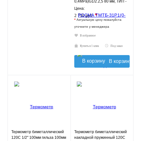
0,4MPa)G1/2.2,5 80 мм, ТИП -
ТМТБ-31Р, температура: 0-
Цена:
120С
*
2 710 руб.
*
Актуальную цену пожалуйста
уточните у менеджера
В избранное
Купить в 1 клик
Под заказ
В корзину
Термометр биметаллический
Термометр биметаллический
120С 1/2" 100мм гильза 100мм
накладной пружинный 120С