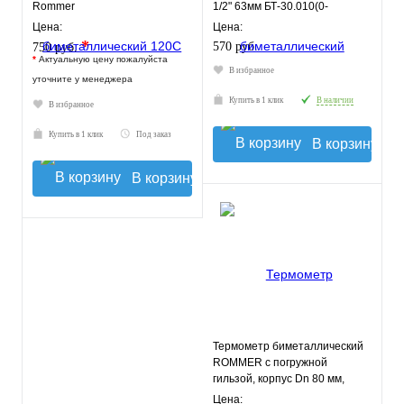
Rommer
1/2" 63мм БТ-30.010(0-
120С)2,5 РОСМА
Цена:
Цена:
*
570 руб.
750 руб.
*
Актуальную цену пожалуйста
В избранное
уточните у менеджера
Купить в 1 клик
В наличии
В избранное
Купить в 1 клик
Под заказ
В корзину
В корзину
Термометр биметаллический
ROMMER с погружной
гильзой, корпус Dn 80 мм,
гильза 50 мм 1/2"
Цена: