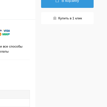
В корзину
Купить в 1 клик
Принимаем заказы на сайте
 все способы
Про
круглосуточно
платы