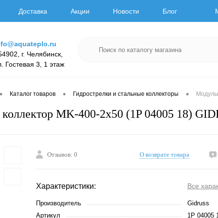
Доставка
Акции
Новости
Блог
nfo@aquateplo.ru
54902, г. Челябинск,
л. Гостевая 3, 1 этаж
•
•
•
Каталог товаров
Гидрострелки и стальные коллекторы
Модуль
коллектор MK-400-2x50 (1P 04005 18) GI
Отзывов: 0
О возврате товара
Характеристики:
Все хара
Производитель
Gidruss
Артикул
1P 04005 