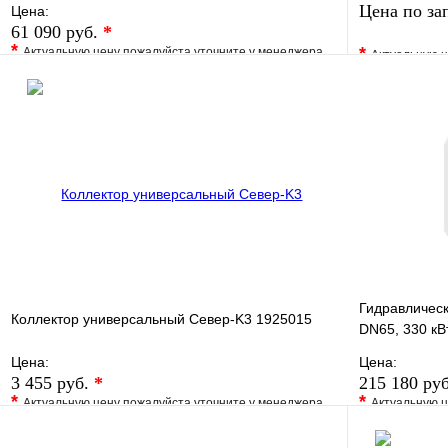
Цена по за
Цена:
61 090 руб.
*
*
*
Актуальную цену пожалуйста уточните у менеджера
Актуальную ц
В избранное
Сравнение
В избранно
Купить в 1 клик
Под заказ
Купить в 1 
В корзину
Гидравлическ
Коллектор универсальный Север-K3 1925015
DN65, 330 кВт
Цена:
Цена:
3 455 руб.
*
215 180 ру
*
*
Актуальную цену пожалуйста уточните у менеджера
Актуальную ц
В избранное
Сравнение
В избранно