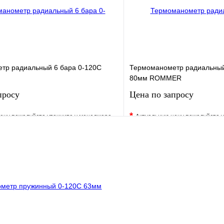
Запросить
тр радиальный 6 бара 0-120С
Термоманометр радиальный
80мм ROMMER
просу
Цена по запросу
*
ену пожалуйста уточните у менеджера
Актуальную цену пожалуйста 
е
Сравнение
В избранное
клик
Под заказ
Купить в 1 клик
Запросить цену
Запросить