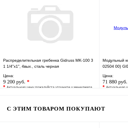
Купить в 1 клик
Под заказ
Купить в 1 
В корзину
Распределительная гребенка Gidruss MK-100 3
Модульный к
1 1/4"х1", 4вых., сталь черная
02504 00) G
Цена:
Цена:
9 200 руб.
*
71 880 руб
*
*
Актуальную цену пожалуйста уточните у менеджера
Актуальную ц
В избранное
Сравнение
В избранно
Купить в 1 клик
Под заказ
Купить в 1 
С ЭТИМ ТОВАРОМ ПОКУПАЮТ
В корзину