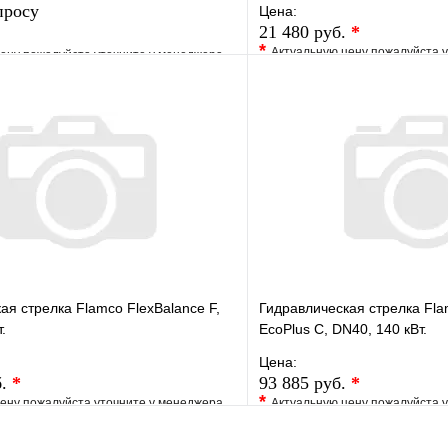
просу
Цена:
21 480 руб.
*
*
Актуальную цену пожалуйста 
ену пожалуйста уточните у менеджера
В избранное
е
Сравнение
Купить в 1 клик
клик
Под заказ
Запросить цену
ая стрелка Flamco FlexBalance F,
Гидравлическая стрелка Fla
.
EcoPlus C, DN40, 140 кВт.
Цена:
б.
*
93 885 руб.
*
*
ену пожалуйста уточните у менеджера
Актуальную цену пожалуйста 
е
Сравнение
В избранное