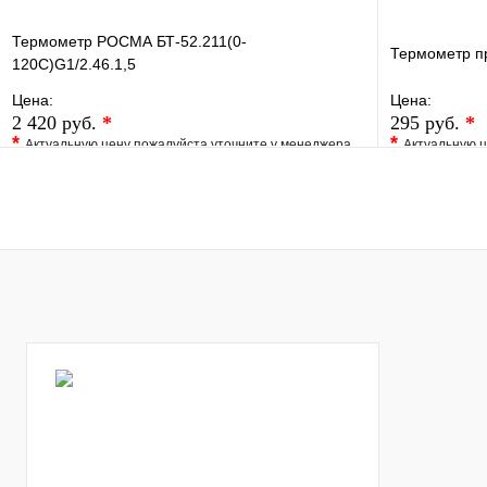
Термометр РОСМА БТ-52.211(0-
Термометр 
120С)G1/2.46.1,5
Цена:
Цена:
2 420 руб.
*
295 руб.
*
*
*
Актуальную цену пожалуйста уточните у менеджера
Актуальную ц
В избранное
Сравнение
В избранно
Купить в 1 клик
Под заказ
Купить в 1 
В корзину