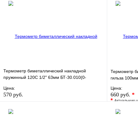
Термометр биметаллический накладной
Термометр б
пружинный 120С 1/2" 63мм БТ-30.010(0-
гильза 100м
120С)2,5 РОСМА
Цена:
Цена:
570 руб.
660 руб.
*
*
Актуальную ц
В избранное
Сравнение
В избранно
Купить в 1 клик
В наличии
Купить в 1 
В корзину