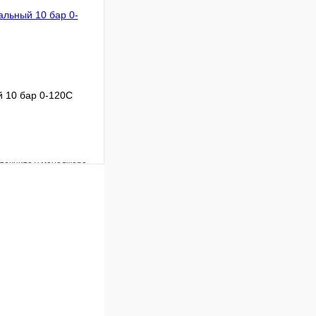
 цену
 10 бар 0-120С
уточните у менеджера
Сравнение
Под заказ
 цену