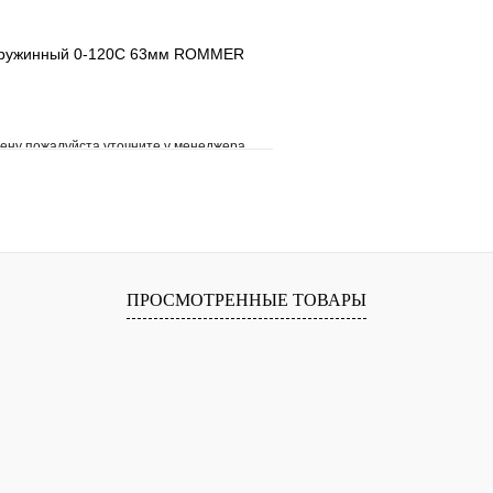
пружинный 0-120С 63мм ROMMER
ену пожалуйста уточните у менеджера
е
Сравнение
клик
Под заказ
В корзину
ПРОСМОТРЕННЫЕ ТОВАРЫ