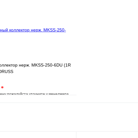
клик
Под заказ
Купить в 1 клик
В корзину
оллектор нерж. MKSS-250-6DU (1R
IDRUSS
.
*
ену пожалуйста уточните у менеджера
е
Сравнение
клик
Под заказ
В корзину