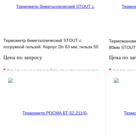
Термометр биметаллический STOUT с
Термоманоме
погружной гильзой. Корпус Dn 63 мм, гильза 50
80мм STOUT
мм, резьба
Цена по запросу
Цена по за
*
*
Актуальную цену пожалуйста уточните у менеджера
Актуальную ц
В избранное
Сравнение
В избранно
Купить в 1 клик
Под заказ
Купить в 1 
Запросить цену