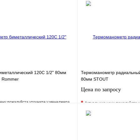
иметаллический 120С 1/2" 80мм
Термоманометр радиальный
м Rommer
80мм STOUT
Цена по запросу
*
ену пожалуйста уточните у менеджера
Актуальную цену пожалуйста 
е
Сравнение
В избранное
клик
Под заказ
Купить в 1 клик
В корзину