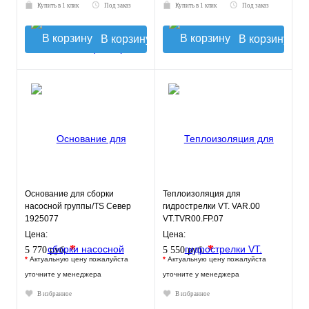
Купить в 1 клик
Под заказ
Купить в 1 клик
Под заказ
В корзину
В корзину
Основание для сборки
Теплоизоляция для
насосной группы/TS Север
гидрострелки VT. VAR.00
1925077
VT.TVR00.FP.07
Цена:
Цена:
*
*
5 770 руб.
5 550 руб.
*
Актуальную цену пожалуйста
*
Актуальную цену пожалуйста
уточните у менеджера
уточните у менеджера
В избранное
В избранное