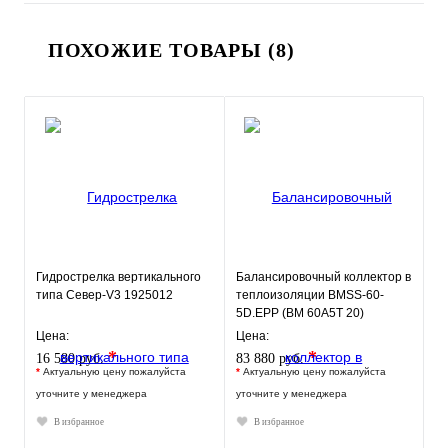
ПОХОЖИЕ ТОВАРЫ (8)
Гидрострелка вертикального
Балансировочный коллектор в
типа Север-V3 1925012
теплоизоляции BMSS-60-
5D.EPP (BM 60A5T 20)
GIDRUSS
Цена:
Цена:
*
*
16 580 руб.
83 880 руб.
*
Актуальную цену пожалуйста
*
Актуальную цену пожалуйста
уточните у менеджера
уточните у менеджера
В избранное
В избранное