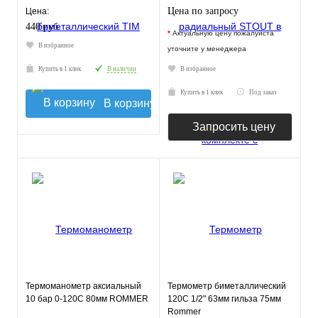
клапаном. Корпус Dn 80
Цена по запросу
Цена:
440 руб.
*
Актуальную цену пожалуйста
В избранное
уточните у менеджера
Купить в 1 клик
В наличии
В избранное
Купить в 1 клик
Под заказ
В корзину
Запросить цену
Термоманометр аксиальный
Термометр биметаллический
10 бар 0-120С 80мм ROMMER
120С 1/2" 63мм гильза 75мм
Rommer