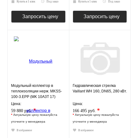
Купить в 1 клик
Под заказ
Купить в 1 клик
Под заказ
Запросить цену
Запросить цену
Модульный коллектор в
Гидравлическая стрелка
теплоизоляции нерж. MKSS-
Vaillant WH 160, DN65, 280 кВт.
100-3.EPP (MK 10A3T 17)
GIDRUSS
Цена:
Цена:
*
*
59 880 руб.
166 495 руб.
*
Актуальную цену пожалуйста
*
Актуальную цену пожалуйста
уточните у менеджера
уточните у менеджера
В избранное
В избранное