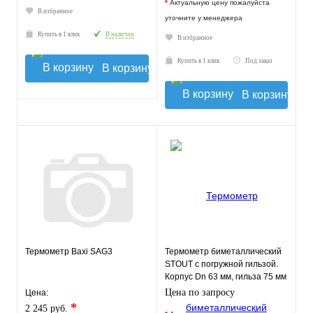
*
Актуальную цену пожалуйста
В избранное
уточните у менеджера
Купить в 1 клик
В наличии
В избранное
Купить в 1 клик
Под заказ
В корзину
В корзину
Термометр Baxi SAG3
Термометр биметаллический
STOUT с погружной гильзой.
Корпус Dn 63 мм, гильза 75 мм
1/ 2"
Цена по запросу
Цена:
*
2 245 руб.