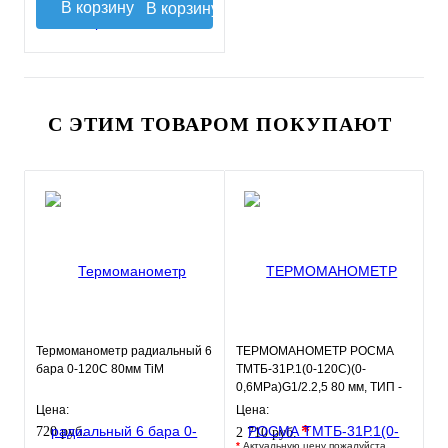
В корзину
С ЭТИМ ТОВАРОМ ПОКУПАЮТ
Термоманометр радиальный 6
ТЕРМОМАНОМЕТР РОСМА
бара 0-120С 80мм TiM
ТМТБ-31Р.1(0-120С)(0-
0,6MPa)G1/2.2,5 80 мм, ТИП -
ТМТБ-31Р, температура: 0-
Цена:
Цена:
120С,
*
720 руб.
2 710 руб.
*
Актуальную цену пожалуйста