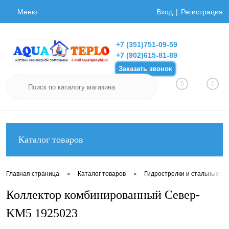
Меню
Вход
Регистрация
+7 (351)751-09-59
+7 (902)615-81-89
Заказать звонок
0
0
Каталог товаров
•
•
Главная страница
Каталог товаров
Гидрострелки и стальные ко
Коллектор комбинированный Север-
KM5 1925023