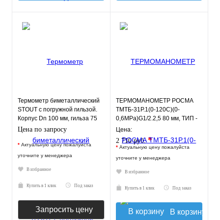
Термометр биметаллический
ТЕРМОМАНОМЕТР РОСМА
STOUT с погружной гильзой.
ТМТБ-31Р.1(0-120С)(0-
Корпус Dn 100 мм, гильза 75
0,6MPa)G1/2.2,5 80 мм, ТИП -
мм 1/2"
ТМТБ-31Р, температура: 0-
Цена по запросу
Цена:
120С,
*
2 710 руб.
*
Актуальную цену пожалуйста
*
Актуальную цену пожалуйста
уточните у менеджера
уточните у менеджера
В избранное
В избранное
Купить в 1 клик
Под заказ
Купить в 1 клик
Под заказ
Запросить цену
В корзину