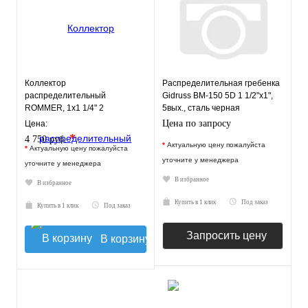
Коллектор
Распределительная гребенка
распределительный
Gidruss BM-150 5D 1 1/2"х1",
ROMMER, 1х1 1/4" 2
5вых., сталь черная
отопительных контура
Цена по запросу
Цена:
*
4 750 руб.
*
Актуальную цену пожалуйста
*
Актуальную цену пожалуйста
уточните у менеджера
уточните у менеджера
В избранное
В избранное
Купить в 1 клик
Под заказ
Купить в 1 клик
Под заказ
Запросить цену
В корзину