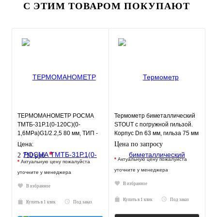
С ЭТИМ ТОВАРОМ ПОКУПАЮТ
ТЕРМОМАНОМЕТР РОСМА
Термометр биметаллический
ТМТБ-31Р.1(0-120С)(0-
STOUT с погружной гильзой.
1,6MPa)G1/2.2,5 80 мм, ТИП -
Корпус Dn 63 мм, гильза 75 мм
ТМТБ-31Р, температура: 0-
1/ 2"
Цена по запросу
Цена:
120С,
*
2 710 руб.
*
Актуальную цену пожалуйста
*
Актуальную цену пожалуйста
уточните у менеджера
уточните у менеджера
В избранное
В избранное
Купить в 1 клик
Под заказ
Купить в 1 клик
Под заказ