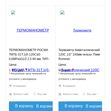
ТЕРМОМАНОМЕТР РОСМА
Термометр биметаллический
ТМТБ-31Т.1(0-120С)(0-
120С 1/2" 100мм гильза 75мм
0,6MPa)G1/2.2,5 80 мм, ТИП -
Rommer
ТМТБ-31Т, температура: 0-
Цена:
Цена:
120С
*
*
1 905 руб.
605 руб.
*
Актуальную цену пожалуйста
*
Актуальную цену пожалуйста
уточните у менеджера
уточните у менеджера
В избранное
В избранное
Купить в 1 клик
Под заказ
Купить в 1 клик
Под заказ
В корзину
В корзину