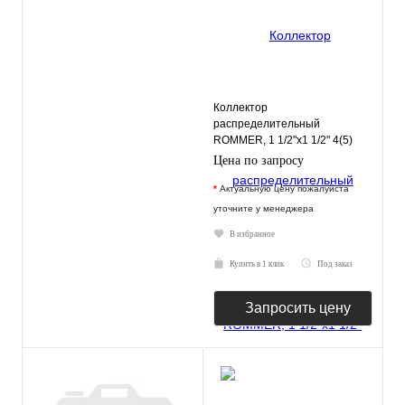
Коллектор
распределительный
ROMMER, 1 1/2"х1 1/2" 4(5)
отопительных контура
Цена по запросу
*
Актуальную цену пожалуйста
уточните у менеджера
В избранное
Купить в 1 клик
Под заказ
Запросить цену