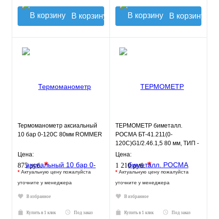
В корзину
В корзину
Термоманометр аксиальный
ТЕРМОМЕТР биметалл.
10 бар 0-120С 80мм ROMMER
РОСМА БТ-41.211(0-
120С)G1/2.46.1,5 80 мм, ТИП -
БТ-41 корпус - хромированная
Цена:
Цена:
ст
*
*
875 руб.
1 210 руб.
*
Актуальную цену пожалуйста
*
Актуальную цену пожалуйста
уточните у менеджера
уточните у менеджера
В избранное
В избранное
Купить в 1 клик
Под заказ
Купить в 1 клик
Под заказ