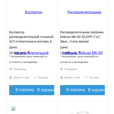
Коллектор
Распределительная гребенка
распределительный стальной
Gidruss MK-60 3D.EPP 1"х1",
4(7) отопительных контура, в
3вых., сталь черная
теплоизоляции, TIM
Цена:
Цена:
*
*
18 860 руб.
13 080 руб.
*
Актуальную цену пожалуйста
*
Актуальную цену пожалуйста
уточните у менеджера
уточните у менеджера
В избранное
В избранное
Купить в 1 клик
Под заказ
Купить в 1 клик
Под заказ
В корзину
В корзину