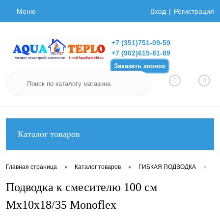
Меню
Вход
Регистрация
+7 (351)751-09-59
+7 (902)615-81-89
Заказать звонок
0
0
Каталог товаров
•
•
•
Главная страница
Каталог товаров
ГИБКАЯ ПОДВОДКА
Ги
Подводка к смесителю 100 см
Мх10х18/35 Monoflex