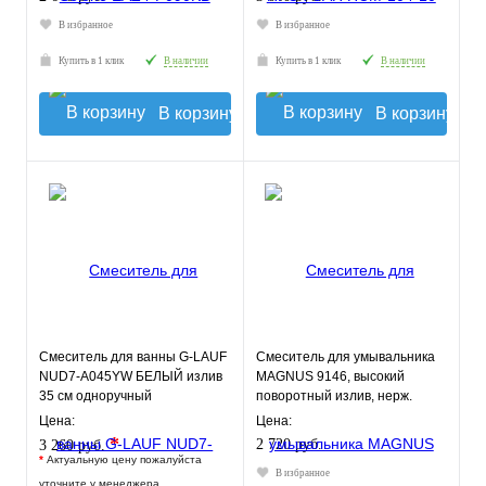
В избранное
В избранное
Купить в 1 клик
В наличии
Купить в 1 клик
В наличии
В корзину
В корзину
Смеситель для ванны G-LAUF
Смеситель для умывальника
NUD7-A045YW БЕЛЫЙ излив
MAGNUS 9146, высокий
35 см одноручный
поворотный излив, нерж.
сталь
Цена:
Цена:
*
2 720 руб.
3 260 руб.
*
Актуальную цену пожалуйста
В избранное
уточните у менеджера