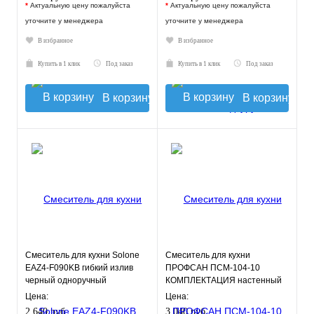
*
Актуальную цену пожалуйста
*
Актуальную цену пожалуйста
уточните у менеджера
уточните у менеджера
В избранное
В избранное
Купить в 1 клик
Под заказ
Купить в 1 клик
Под заказ
В корзину
В корзину
Смеситель для кухни Solone
Смеситель для кухни
EAZ4-F090KB гибкий излив
ПРОФСАН ПСМ-104-10
черный одноручный
КОМПЛЕКТАЦИЯ настенный
нержавеющая сталь
тип См-МОНА, См-УмОНА
Цена:
Цена:
2 640 руб.
3 040 руб.