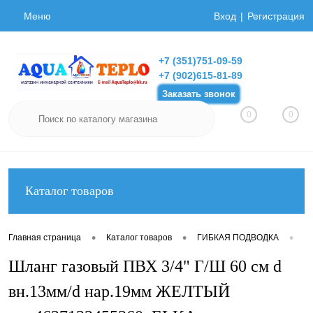
Меню
Вход
Регистрация
+7 (351)751-09-59
+7 (902)615-81-89
Заказать звонок
0
0
Каталог товаров
•
•
•
Главная страница
Каталог товаров
ГИБКАЯ ПОДВОДКА
Ги
Шланг газовый ПВХ 3/4" Г/Ш 60 см d
вн.13мм/d нар.19мм ЖЕЛТЫЙ