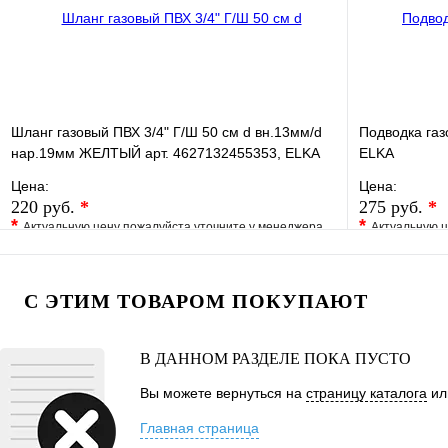
Шланг газовый ПВХ 3/4" Г/Ш 50 см d вн.13мм/d
Подводка газо
нар.19мм ЖЕЛТЫЙ арт. 4627132455353, ELKA
ELKA
Цена:
Цена:
220 руб.
*
275 руб.
*
*
*
Актуальную цену пожалуйста уточните у менеджера
Актуальную ц
В избранное
Сравнение
В избранно
Купить в 1 клик
Под заказ
Купить в 1 
С ЭТИМ ТОВАРОМ ПОКУПАЮТ
В корзину
В ДАННОМ РАЗДЕЛЕ ПОКА ПУСТО
Вы можете вернуться на
страницу каталога
ил
Главная страница