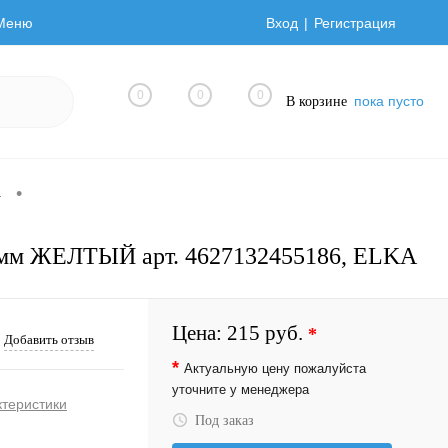
Меню
Вход
Регистрация
0
0
0
пока пусто
В корзине
•
а
19мм ЖЕЛТЫЙ арт. 4627132455186, ELKA
Цена:
215 руб.
*
Добавить отзыв
*
Актуальную цену пожалуйста
уточните у менеджера
ктеристики
Под заказ