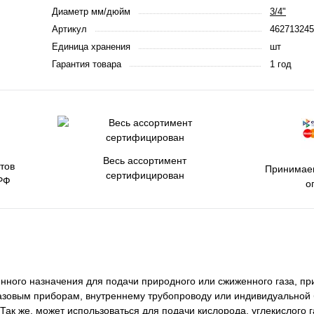
Диаметр мм/дюйм
3/4"
Артикул
462713245
Единица хранения
шт
Гарантия товара
1 год
Весь ассортимент
тов
Принимаем
сертифицирован
РФ
о
нного назначения для подачи природного или сжиженного газа, п
газовым приборам, внутреннему трубопроводу или индивидуальной
Так же, может использоваться для подачи кислорода, углекислого г