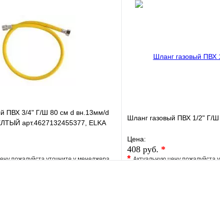
клик
В наличии
Купить в 1 клик
В корзину
й ПВХ 3/4" Г/Ш 80 см d вн.13мм/d
Шланг газовый ПВХ 1/2" Г/Ш
ЛТЫЙ арт.4627132455377, ELKA
Цена:
408 руб.
*
*
ену пожалуйста уточните у менеджера
Актуальную цену пожалуйста 
е
Сравнение
В избранное
клик
Под заказ
Купить в 1 клик
В корзину