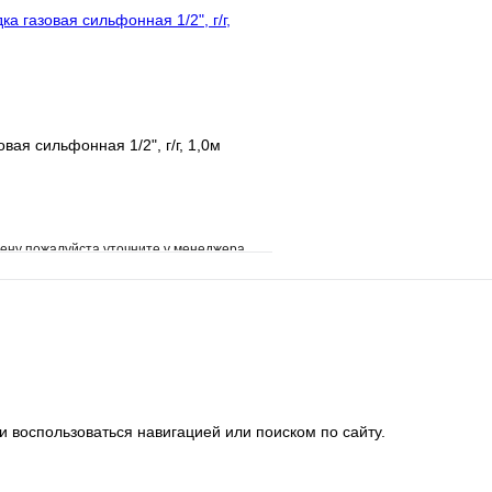
вая сильфонная 1/2", г/г, 1,0м
ену пожалуйста уточните у менеджера
е
Сравнение
клик
Под заказ
В корзину
и воспользоваться навигацией или поиском по сайту.