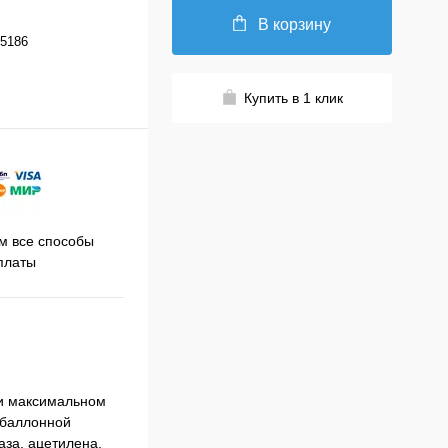
В корзину
5186
Купить в 1 клик
Принимаем заказы на сайте
 все способы
Про
круглосуточно
платы
ри максимальном
 баллонной
аза, ацетилена,