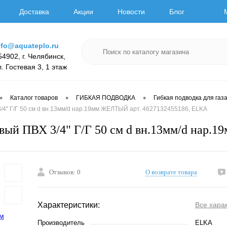
Доставка
Акции
Новости
Блог
nfo@aquateplo.ru
54902, г. Челябинск,
л. Гостевая 3, 1 этаж
•
•
•
Каталог товаров
ГИБКАЯ ПОДВОДКА
Гибкая подводка для газ
/4" Г/Г 50 см d вн.13мм/d нар.19мм ЖЕЛТЫЙ арт. 4627132455186, ELKA
вый ПВХ 3/4" Г/Г 50 см d вн.13мм/d нар.
Отзывов: 0
О возврате товара
Характеристики:
Все хара
Производитель
ELKA