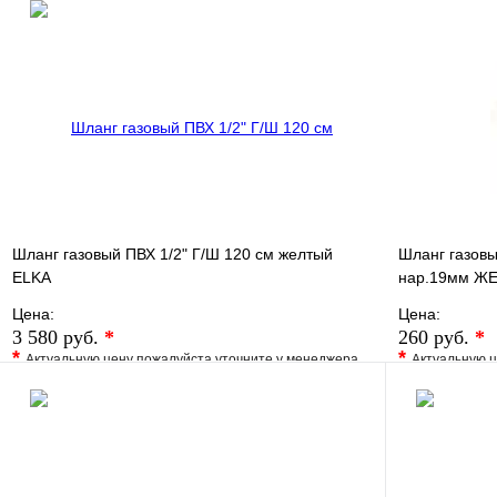
В избранное
Сравнение
Купить в 1 
Купить в 1 клик
Под заказ
В корзину
Шланг газовый ПВХ 1/2" Г/Ш 120 см желтый
Шланг газовы
ELKA
нар.19мм ЖЕ
Цена:
Цена:
3 580 руб.
*
260 руб.
*
*
*
Актуальную цену пожалуйста уточните у менеджера
Актуальную ц
В избранное
Сравнение
В избранно
Купить в 1 клик
Под заказ
Купить в 1 
В корзину