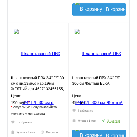
В корзину
Шланг газовый ПВХ 3/4" Г/Г 30
Шланг газовый ПВХ 3/4" Г/Г
см d вн.13мм/d нар.19мм
300 см Желтый ELKA
ЖЕЛТЫЙ арт.4627132455155,
ELKA
Цена:
Цена:
*
499 руб.
190 руб.
*
Актуальную цену пожалуйста
В избранное
уточните у менеджера
Купить в 1 клик
В наличии
В избранное
Купить в 1 клик
Под заказ
В корзину