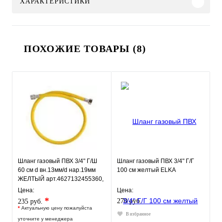
ХАРАКТЕРИСТИКИ
ПОХОЖИЕ ТОВАРЫ (8)
Шланг газовый ПВХ 3/4" Г/Ш
Шланг газовый ПВХ 3/4" Г/Г
60 см d вн.13мм/d нар.19мм
100 см желтый ELKA
ЖЕЛТЫЙ арт.4627132455360,
ELKA
Цена:
Цена:
*
270 руб.
235 руб.
*
Актуальную цену пожалуйста
В избранное
уточните у менеджера