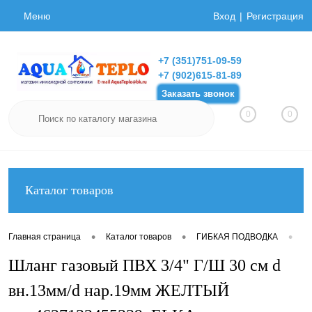
Меню
Вход
Регистрация
+7 (351)751-09-59
+7 (902)615-81-89
Заказать звонок
0
0
Каталог товаров
•
•
•
Главная страница
Каталог товаров
ГИБКАЯ ПОДВОДКА
Ги
Шланг газовый ПВХ 3/4" Г/Ш 30 см d
вн.13мм/d нар.19мм ЖЕЛТЫЙ