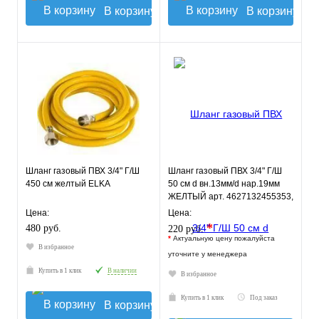
В корзину
В корзину
Шланг газовый ПВХ 3/4" Г/Ш
Шланг газовый ПВХ 3/4" Г/Ш
450 см желтый ELKA
50 см d вн.13мм/d нар.19мм
ЖЕЛТЫЙ арт. 4627132455353,
ELKA
Цена:
Цена:
*
480 руб.
220 руб.
*
Актуальную цену пожалуйста
В избранное
уточните у менеджера
Купить в 1 клик
В наличии
В избранное
Купить в 1 клик
Под заказ
В корзину