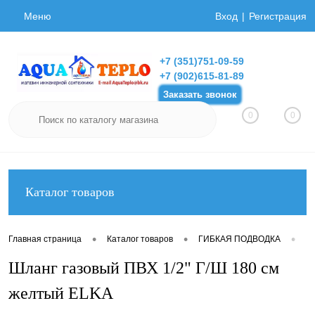
Меню
Вход
Регистрация
+7 (351)751-09-59
+7 (902)615-81-89
Заказать звонок
0
0
Каталог товаров
•
•
•
Главная страница
Каталог товаров
ГИБКАЯ ПОДВОДКА
Ги
Шланг газовый ПВХ 1/2" Г/Ш 180 см
желтый ELKA