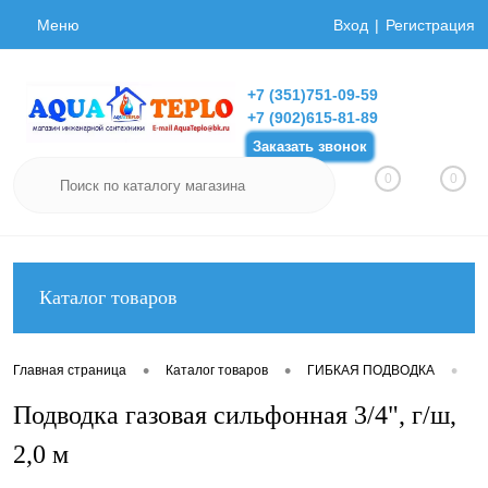
Меню
Вход
Регистрация
+7 (351)751-09-59
+7 (902)615-81-89
Заказать звонок
0
0
Каталог товаров
•
•
•
Главная страница
Каталог товаров
ГИБКАЯ ПОДВОДКА
Ги
Подводка газовая сильфонная 3/4", г/ш,
2,0 м