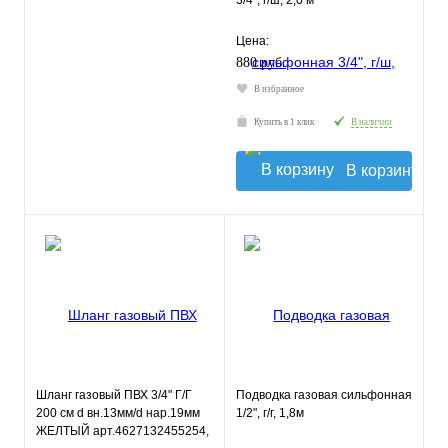
3/4", г/ш, 2,0 м
Цена:
880 руб.
В избранное
Купить в 1 клик
В наличии
В корзину
Шланг газовый ПВХ 3/4" Г/Г
Подводка газовая сильфонная
200 см d вн.13мм/d нар.19мм
1/2", г/г, 1,8м
ЖЕЛТЫЙ арт.4627132455254,