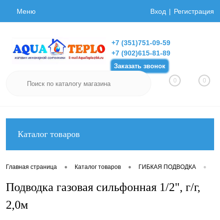
Меню
Вход
Регистрация
+7 (351)751-09-59
+7 (902)615-81-89
Заказать звонок
0
0
Каталог товаров
•
•
•
Главная страница
Каталог товаров
ГИБКАЯ ПОДВОДКА
Ги
Подводка газовая сильфонная 1/2", г/г,
2,0м