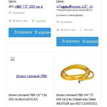
ELKA
Цена:
Цена:
*
405 руб.
425 руб.
*
Актуальную цену пожалуйста
В избранное
уточните у менеджера
Купить в 1 клик
В наличии
В избранное
Купить в 1 клик
Под заказ
В корзину
В корзину
Шланг газовый ПВХ 1/2" Г/Ш
Шланг газовый ПВХ 3/4" Г/Г
200 см Желтый ELKA
600 см d вн.13мм/d нар.19мм
ЖЕЛТЫЙ арт.4627132455322,