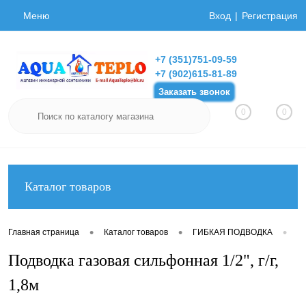
Меню
Вход
Регистрация
+7 (351)751-09-59
+7 (902)615-81-89
Заказать звонок
0
0
Каталог товаров
•
•
•
Главная страница
Каталог товаров
ГИБКАЯ ПОДВОДКА
Ги
Подводка газовая сильфонная 1/2", г/г,
1,8м