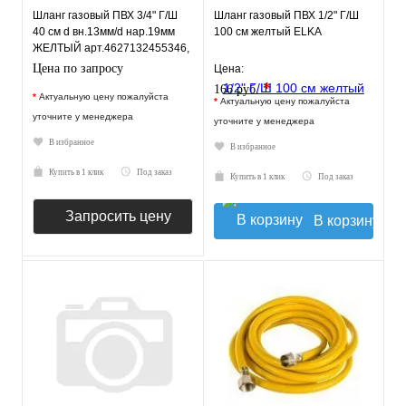
Шланг газовый ПВХ 3/4" Г/Ш
Шланг газовый ПВХ 1/2" Г/Ш
40 см d вн.13мм/d нар.19мм
100 см желтый ELKA
ЖЕЛТЫЙ арт.4627132455346,
ELKA
Цена по запросу
Цена:
*
166 руб.
*
Актуальную цену пожалуйста
*
Актуальную цену пожалуйста
уточните у менеджера
уточните у менеджера
В избранное
В избранное
Купить в 1 клик
Под заказ
Купить в 1 клик
Под заказ
Запросить цену
В корзину