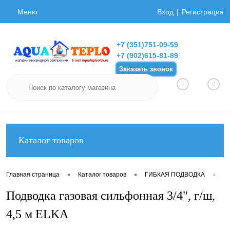
Меню
Вход
Регистрация
+7 (351)751-09-59
+7 (902)615-81-89
Заказать звонок
0
0
Каталог товаров
•
•
•
Главная страница
Каталог товаров
ГИБКАЯ ПОДВОДКА
Ги
Подводка газовая сильфонная 3/4", г/ш,
4,5 м ELKA