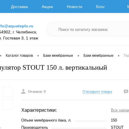
Доставка
Акции
Новости
Блог
nfo@aquateplo.ru
54902, г. Челябинск,
л. Гостевая 3, 1 этаж
•
•
•
•
Каталог товаров
Баки мембранные
Баки мембранные
Ги
улятор STOUT 150 л. вертикальный
Отзывов: 0
О возврате товара
Характеристики:
Все хара
Объем мембранного бака, л.
150
Производитель
STOUT