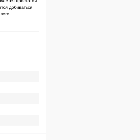
чается простотой
ется добиваться
евого