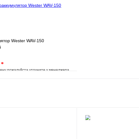
лятор Wester WAV-150
й
.
*
ену пожалуйста уточните у менеджера
е
Сравнение
клик
Под заказ
В корзину