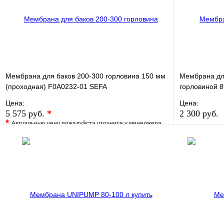
Мембрана для баков 200-300 горловина 150 мм
Мембрана для
(проходная) F0A0232-01 SEFA
горловиной 
Цена:
Цена:
5 575 руб.
*
2 300 руб.
*
Актуальную цену пожалуйста уточните у менеджера
В избранно
В избранное
Сравнение
Купить в 1 
Купить в 1 клик
Под заказ
В корзину