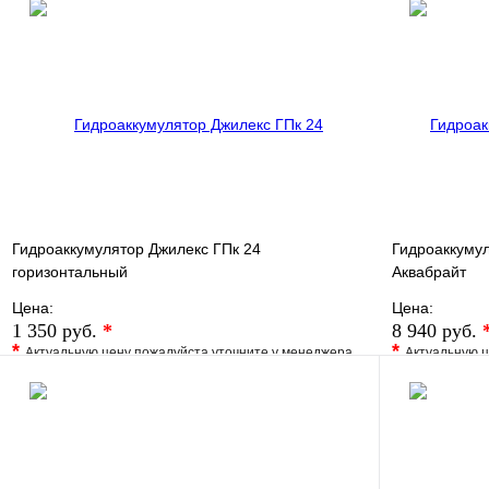
В избранное
Сравнение
В избранно
Купить в 1 клик
Под заказ
Купить в 1 
В корзину
Гидроаккумулятор Джилекс ГПк 24
Гидроаккумул
горизонтальный
Аквабрайт
Цена:
Цена:
1 350 руб.
*
8 940 руб.
*
*
Актуальную цену пожалуйста уточните у менеджера
Актуальную ц
В избранное
Сравнение
В избранно
Купить в 1 клик
Под заказ
Купить в 1 
В корзину