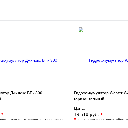
ятор Джилекс ВПк 300
Гидроаккумулятор Wester 
й
горизонтальный
Цена:
.
*
19 510 руб.
*
*
ену пожалуйста уточните у менеджера
Актуальную цену пожалуйста 