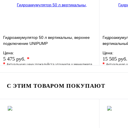
Гидроаккумулятор 50 л вертикальны, верхнее
Гидроаккуму
подключение UNIPUMP
вертикальны
Цена:
Цена:
5 475 руб.
*
15 505 руб
*
*
Актуальную цену пожалуйста уточните у менеджера
Актуальную ц
В избранное
Сравнение
В избранно
Купить в 1 клик
Под заказ
Купить в 1 
С ЭТИМ ТОВАРОМ ПОКУПАЮТ
В корзину