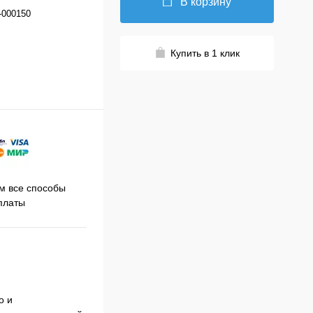
В корзину
-000150
Купить в 1 клик
Принимаем заказы на сайте
 все способы
Про
круглосуточно
платы
о и