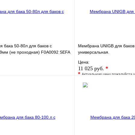
 бака 50-80л для баков с
Мембрана UNIGB для баков 
89мм (не проходная) F0A0092 SEFA
универсальная.
Цена:
11 025 руб.
*
*
Актуальную цену пожалуйста 
е
Сравнение
В избранное
клик
В наличии
Купить в 1 клик
В корзину