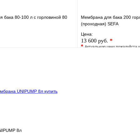
 бака 80-100 л с горловиной 80
Мембрана для бака 200 гор
(проходная) SEFA
Цена:
13 600 руб.
*
*
Актуальную цену пожалуйста 
е
Сравнение
В избранное
клик
В наличии
Купить в 1 клик
В корзину
NIPUMP 8л