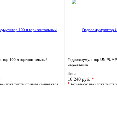
е
Сравнение
В избранное
клик
Под заказ
Купить в 1 клик
В корзину
ятор 100 л горизонтальный
Гидроаккумулятор UNIPUMP 
нержавейка
Цена:
*
16 240 руб.
*
*
ену пожалуйста уточните у менеджера
Актуальную цену пожалуйста 
е
Сравнение
В избранное
клик
Под заказ
Купить в 1 клик
В корзину