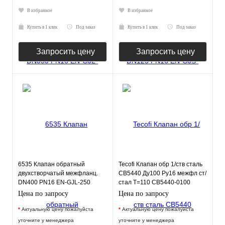
В избранное
В избранное
Купить в 1 клик
Под заказ
Купить в 1 клик
Под заказ
Запросить цену
Запросить цену
6535 Клапан обратный
Tecofi Клапан обр 1/ств сталь
двухстворчатый межфланц.
CB5440 Ду100 Ру16 межфл ст/
DN400 PN16 EN-GJL-250
стал T=110 CB5440-0100
нерж.сталь EPDM JAFAR
Tecofi
Цена по запросу
Цена по запросу
*
Актуальную цену пожалуйста
*
Актуальную цену пожалуйста
уточните у менеджера
уточните у менеджера