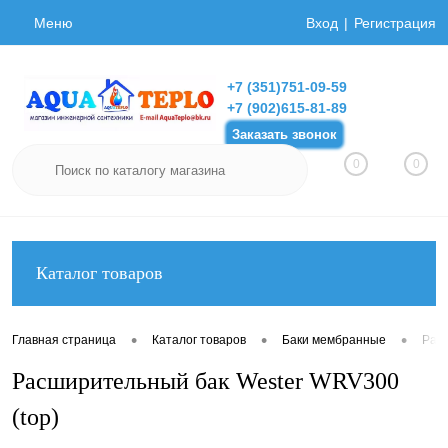
Меню
Вход
Регистрация
+7 (351)751-09-59
+7 (902)615-81-89
Заказать звонок
0
0
Каталог товаров
•
•
•
Главная страница
Каталог товаров
Баки мембранные
Рас
Расширительный бак Wester WRV300
(top)