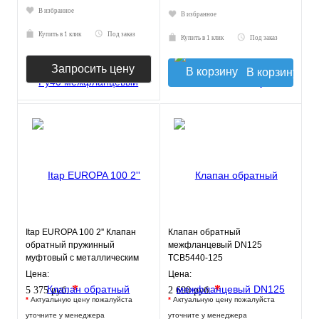
В избранное
В избранное
Купить в 1 клик
Под заказ
Купить в 1 клик
Под заказ
Запросить цену
В корзину
Itap EUROPA 100 2'' Клапан
Клапан обратный
обратный пружинный
межфланцевый DN125
муфтовый с металлическим
TCB5440-125
седлом
Цена:
Цена:
*
*
5 375 руб.
2 690 руб.
*
Актуальную цену пожалуйста
*
Актуальную цену пожалуйста
уточните у менеджера
уточните у менеджера